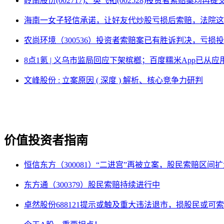
岭南股份(002717)、英飞拓(002528)投资者索赔案均再
海南一女子轻信承诺，让好友代炒股亏损后索赔，法院这
农尚环境（300536）投资者索赔案已有胜诉判决，亏损
8点1氪 | 义乌市监局回应下架槟榔；百度糯米App已
文峰股份 : 立案原因 ( 深度 ) 解析、核心竞争力研判
价值投资者指南
恒信东方（300081）“二进宫”再被立案，股民索赔区间
东方通（300379）股民索赔持续进行中
卓然股份688121提示或触及重大违法退市，损股民或可