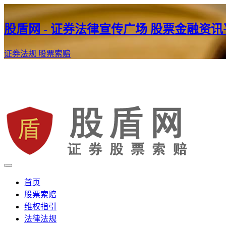
股盾网 - 证券法律宣传广场 股票金融资
证券法规
股票索赔
证券股票维权网
股盾网
首页
股票索赔
维权指引
法律法规