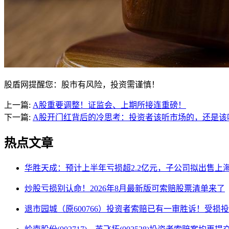
股盾网提醒您：股市有风险，投资需谨慎！
上一篇:
A股重要调整！证监会、上期所接连重磅！
下一篇:
A股开门红背后的冷思考：投资者该听市场的，还是该
热点文章
华胜天成：预计上半年亏损超2.2亿元，子公司拟出售上
炒股亏损别认命！2026年8月最新版可索赔股票清单来了
退市园城（原600766）投资者索赔已有一审胜诉！受损