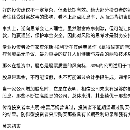
好的投资建议不一定复杂，但会长期有效。绝大部分投资者的
者往往受财富故事的影响，看不上那点股息率，从而违背初衷
事实上，逆向思考会让人理性。虽然财富故事刺激，但可能让
款，跑赢通胀，保护本金安全，因此对风险的思考才是财务安
专业投资者及作家查尔斯·埃利斯在其经典著作《赢得输家的
疗领域毫无争议、最为重要的提升人们健康与寿命的两项技术
那么在投资中，股息是股票质量的风向标，80%的公司适用于
股息是现金，不可能造假，也不可能通过会计手段生成。通常
当一家公司增加股息时，它是在表明，相信公司未来有足够的
股息。那些不断提高股息的公司，总体来讲，其业绩优于那些
传奇投资者本杰明·格雷厄姆曾说过，投资者不能期望通过购买
的结果。防御型投资者只应购买那些具有长期盈利记录和强有
莫忘初衷