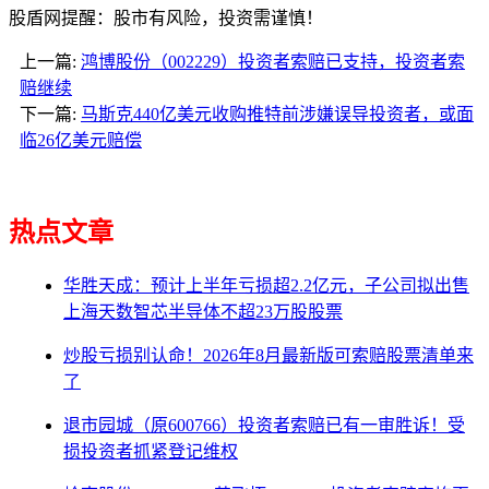
股盾网提醒：股市有风险，投资需谨慎！
上一篇:
鸿博股份（002229）投资者索赔已支持，投资者索
赔继续
下一篇:
马斯克440亿美元收购推特前涉嫌误导投资者，或面
临26亿美元赔偿
热点文章
华胜天成：预计上半年亏损超2.2亿元，子公司拟出售
上海天数智芯半导体不超23万股股票
炒股亏损别认命！2026年8月最新版可索赔股票清单来
了
退市园城（原600766）投资者索赔已有一审胜诉！受
损投资者抓紧登记维权