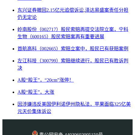
东兴证券撤回2.15亿元追偿诉讼,泽达易盛案责任分担
仍无定论
岭南股份（002717）股民索赔再提交法院立案，宁科
生物（600165）股民索赔案再有重要进展
首航高科（002665）索赔立案中，股民已有获赔案例
左江科技（300799）索赔继续进行，股民已有胜诉判
决
A股“股王”，“20cm”涨停！
A股“股王”，大涨
因涉嫌违反美国伊利诺伊州隐私法，苹果面临325亿美
元天价集体诉讼
粤公网安备 44030602005150号