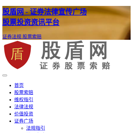
股盾网 - 证券法律宣传广场
股票投资资讯平台
证券法规
股票索赔
证券股票维权网
股盾网
首页
股票索赔
维权指引
法律法规
价值投资
证券广场
法规指引