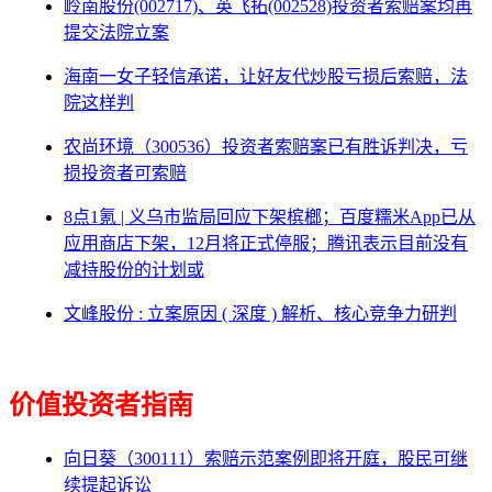
岭南股份(002717)、英飞拓(002528)投资者索赔案均再
提交法院立案
海南一女子轻信承诺，让好友代炒股亏损后索赔，法
院这样判
农尚环境（300536）投资者索赔案已有胜诉判决，亏
损投资者可索赔
8点1氪 | 义乌市监局回应下架槟榔；百度糯米App已从
应用商店下架，12月将正式停服；腾讯表示目前没有
减持股份的计划或
文峰股份 : 立案原因 ( 深度 ) 解析、核心竞争力研判
价值投资者指南
向日葵（300111）索赔示范案例即将开庭，股民可继
续提起诉讼