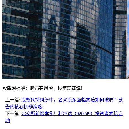
股盾网提醒：股市有风险，投资需谨慎！
上一篇:
股权代持纠纷中，名义股东面临索赔如何破局？被
告的核心抗辩策略
下一篇:
北交所新增案例！利尔达（920249）投资者索赔启
动