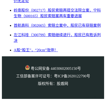
仍无定论
岭南股份（002717）股民索赔再提交法院立案，宁科
生物（600165）股民索赔案再有重要进展
首航高科（002665）索赔立案中，股民已有获赔案例
左江科技（300799）索赔继续进行，股民已有胜诉判
决
A股“股王”，“20cm”涨停！
粤公网安备 44030602005150号
工信部备案许可证号：粤ICP备2020122790号
版权所有：股盾网
本页访问量： 1139