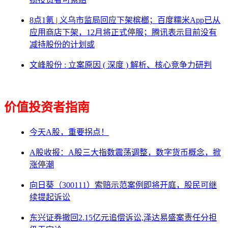
8点1氪 | 义乌市监局回应下架槟榔；百度糯米App已从
应用商店下架，12月将正式停服；腾讯表示目前没有
减持股份的计划或
文峰股份 : 立案原因 ( 深度 ) 解析、核心竞争力研判
价值投资者指南
今天A股，重要拐点！
A股收报：A股三大指数震荡调整，数字货币概念，掀
涨停潮
向日葵（300111）索赔示范案例即将开庭，股民可继
续提起诉讼
东兴证券撤回2.15亿元追偿诉讼,泽达易盛案责任分担