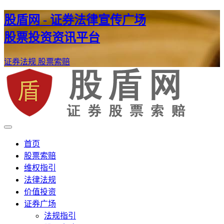
股盾网 - 证券法律宣传广场
股票投资资讯平台
证券法规
股票索赔
证券股票维权网
股盾网
首页
股票索赔
维权指引
法律法规
价值投资
证券广场
法规指引