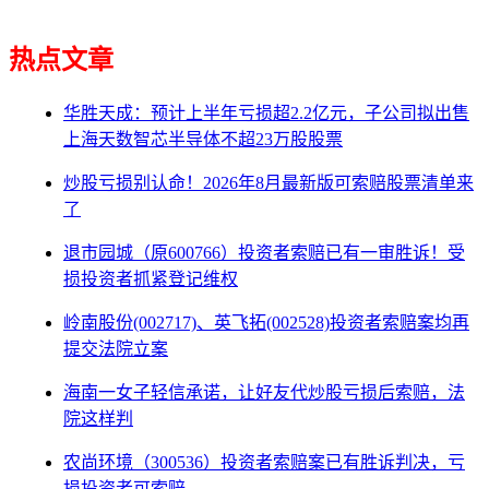
热点文章
华胜天成：预计上半年亏损超2.2亿元，子公司拟出售
上海天数智芯半导体不超23万股股票
炒股亏损别认命！2026年8月最新版可索赔股票清单来
了
退市园城（原600766）投资者索赔已有一审胜诉！受
损投资者抓紧登记维权
岭南股份(002717)、英飞拓(002528)投资者索赔案均再
提交法院立案
海南一女子轻信承诺，让好友代炒股亏损后索赔，法
院这样判
农尚环境（300536）投资者索赔案已有胜诉判决，亏
损投资者可索赔