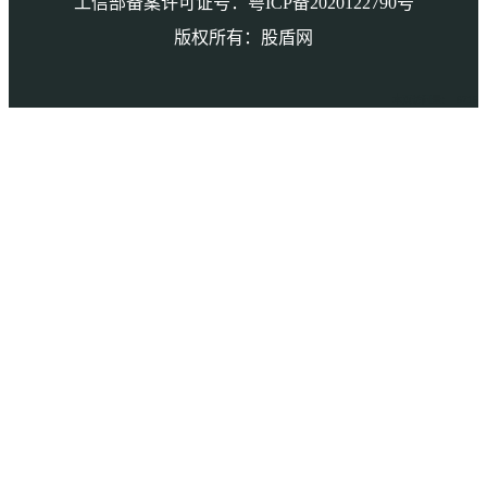
工信部备案许可证号：粤ICP备2020122790号
版权所有：股盾网
本页访问量： 6715