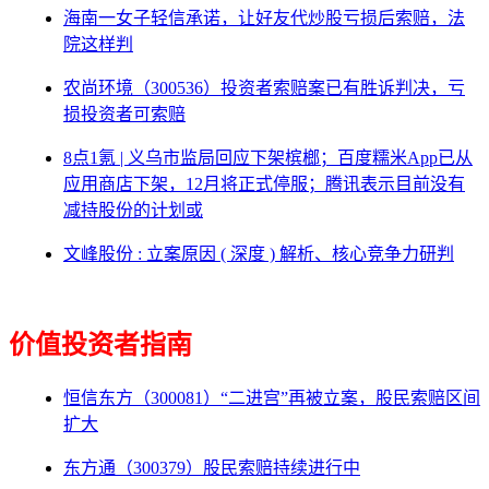
海南一女子轻信承诺，让好友代炒股亏损后索赔，法
院这样判
农尚环境（300536）投资者索赔案已有胜诉判决，亏
损投资者可索赔
8点1氪 | 义乌市监局回应下架槟榔；百度糯米App已从
应用商店下架，12月将正式停服；腾讯表示目前没有
减持股份的计划或
文峰股份 : 立案原因 ( 深度 ) 解析、核心竞争力研判
价值投资者指南
恒信东方（300081）“二进宫”再被立案，股民索赔区间
扩大
东方通（300379）股民索赔持续进行中