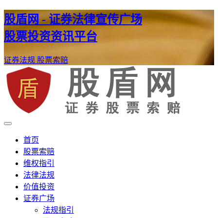
股盾网 - 证券法律宣传广场
股票投资资讯平台
证券法规
股票索赔
证券股票维权网
股盾网
首页
股票索赔
维权指引
法律法规
价值投资
证券广场
法规指引