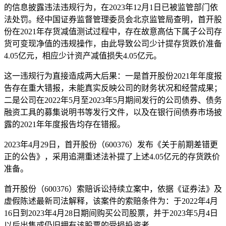
的信息披露违法违规行为，在2023年12月1日已被监管部门依
法处罚。经中国证券监督管理委员会北京监管局查明，首开股
份在2021年存货减值测试过程中，存在故意高估下属子公司存
货可变现净值的违规操作，由此导致公司少计提存货跌价准备
4.05亿元，相应少计资产减值损失4.05亿元。
这一违规行为直接造成两大后果：一是首开股份2021年年度报
告存在重大错报，未能真实反映公司的财务状况和经营成果；
二是公司在2022年5月至2023年5月期间发行的公司债券、债务
融资工具的募集说明书等发行文件，以及在银行间债券市场披
露的2021年年度报告均存在错报。
2023年4月29日，首开股份（600376）发布《关于前期差错更
正的公告》，采用追溯重述法补提了上述4.05亿元的存货跌价
准备。
首开股份（600376）索赔诉讼持续立案中，依据《证券法》及
虚假陈述最新司法解释，该案件的索赔条件为：于2022年4月
16日到2023年4月28日期间购买公司股票，并于2023年5月4日
以后出售或仍旧拥有该股票的受损投资者。