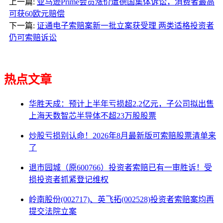
上一篇:
亚马逊Prime会员涨价遭德国集体诉讼，消费者最高
可获60欧元赔偿
下一篇:
证通电子索赔案新一批立案获受理 两类适格投资者
仍可索赔诉讼
热点文章
华胜天成：预计上半年亏损超2.2亿元，子公司拟出售
上海天数智芯半导体不超23万股股票
炒股亏损别认命！2026年8月最新版可索赔股票清单来
了
退市园城（原600766）投资者索赔已有一审胜诉！受
损投资者抓紧登记维权
岭南股份(002717)、英飞拓(002528)投资者索赔案均再
提交法院立案