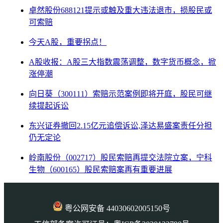
卓然股份688121提示或触及重大违法退市，损股民或
可索赔
今天A股，重要拐点！
A股收报：A股三大指数震荡调整，数字货币概念，掀
涨停潮
向日葵（300111）索赔示范案例即将开庭，股民可继
续提起诉讼
东兴证券撤回2.15亿元追偿诉讼,泽达易盛案责任分担
仍无定论
岭南股份（002717）股民索赔再提交法院立案，宁科
生物（600165）股民索赔案再有重要进展
粤公网安备 44030602005150号