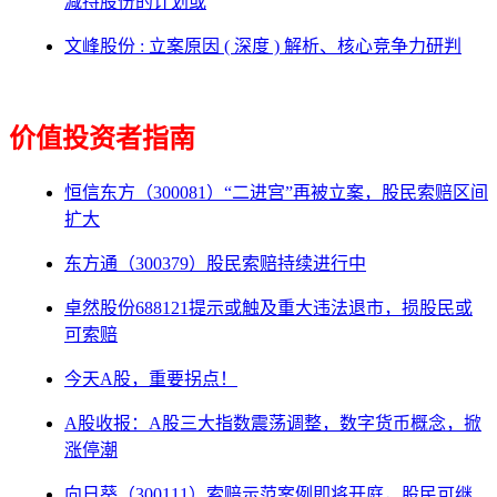
减持股份的计划或
文峰股份 : 立案原因 ( 深度 ) 解析、核心竞争力研判
价值投资者指南
恒信东方（300081）“二进宫”再被立案，股民索赔区间
扩大
东方通（300379）股民索赔持续进行中
卓然股份688121提示或触及重大违法退市，损股民或
可索赔
今天A股，重要拐点！
A股收报：A股三大指数震荡调整，数字货币概念，掀
涨停潮
向日葵（300111）索赔示范案例即将开庭，股民可继