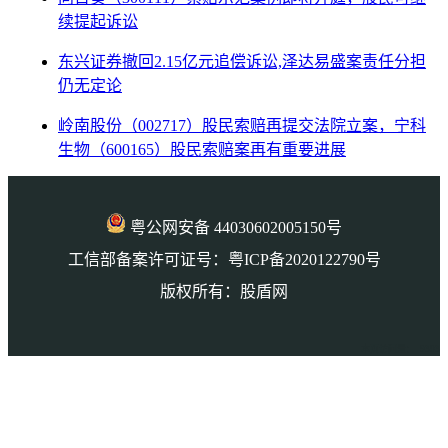
续提起诉讼
东兴证券撤回2.15亿元追偿诉讼,泽达易盛案责任分担
仍无定论
岭南股份（002717）股民索赔再提交法院立案，宁科
生物（600165）股民索赔案再有重要进展
粤公网安备 44030602005150号
工信部备案许可证号：粤ICP备2020122790号
版权所有：股盾网
本页访问量： 9303