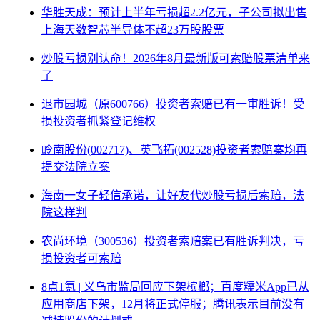
华胜天成：预计上半年亏损超2.2亿元，子公司拟出售
上海天数智芯半导体不超23万股股票
炒股亏损别认命！2026年8月最新版可索赔股票清单来
了
退市园城（原600766）投资者索赔已有一审胜诉！受
损投资者抓紧登记维权
岭南股份(002717)、英飞拓(002528)投资者索赔案均再
提交法院立案
海南一女子轻信承诺，让好友代炒股亏损后索赔，法
院这样判
农尚环境（300536）投资者索赔案已有胜诉判决，亏
损投资者可索赔
8点1氪 | 义乌市监局回应下架槟榔；百度糯米App已从
应用商店下架，12月将正式停服；腾讯表示目前没有