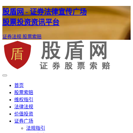
股盾网 - 证券法律宣传广场
股票投资资讯平台
证券法规
股票索赔
证券股票维权网
股盾网
首页
股票索赔
维权指引
法律法规
价值投资
证券广场
法规指引