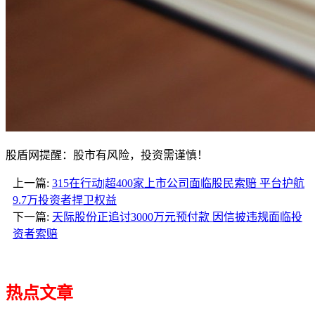
股盾网提醒：股市有风险，投资需谨慎！
上一篇:
315在行动|超400家上市公司面临股民索赔 平台护航
9.7万投资者捍卫权益
下一篇:
天际股份正追讨3000万元预付款 因信披违规面临投
资者索赔
热点文章