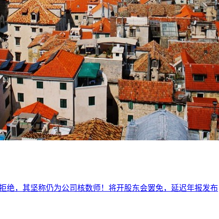
被拒绝，其坚称仍为公司核数师！将开股东会罢免，延迟年报发布