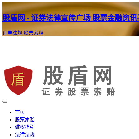
股盾网 - 证券法律宣传广场 股票金融资
证券法规
股票索赔
证券股票维权网
股盾网
首页
股票索赔
维权指引
法律法规