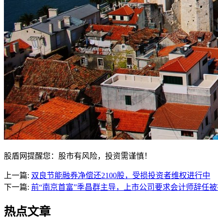
股盾网提醒您：股市有风险，投资需谨慎！
上一篇:
双良节能融券净偿还2100股，受损投资者维权进行中
下一篇:
前“南京首富”季昌群主导，上市公司要求会计师辞任
热点文章