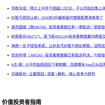
华胜天成：预计上半年亏损超2.2亿元，子公司拟出售上
炒股亏损别认命！2026年8月最新版可索赔股票清单来了
退市园城（原600766）投资者索赔已有一审胜诉！受损
岭南股份(002717)、英飞拓(002528)投资者索赔案均再
海南一女子轻信承诺，让好友代炒股亏损后索赔，法院这
农尚环境（300536）投资者索赔案已有胜诉判决，亏损
8点1氪 | 义乌市监局回应下架槟榔；百度糯米App已
文峰股份 : 立案原因 ( 深度 ) 解析、核心竞争力研判
价值投资者指南