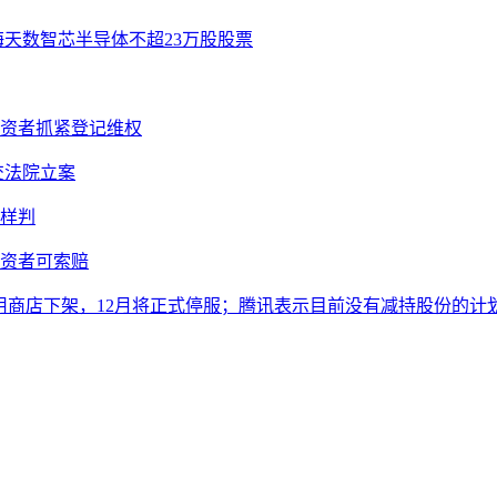
海天数智芯半导体不超23万股股票
投资者抓紧登记维权
提交法院立案
样判
投资者可索赔
从应用商店下架，12月将正式停服；腾讯表示目前没有减持股份的计