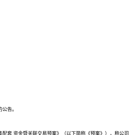
本文访问量： 125
的公告。
募集配套 资金暨关联交易预案》（以下简称《预案》），称公司