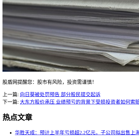
股盾网提醒您：股市有风险，投资需谨慎！
上一篇:
向日葵被处罚预告 部分股民提交起诉
下一篇:
大东方股价承压 业绩预亏的背景下受损投资者如何索
热点文章
华胜天成：预计上半年亏损超2.2亿元，子公司拟出售上