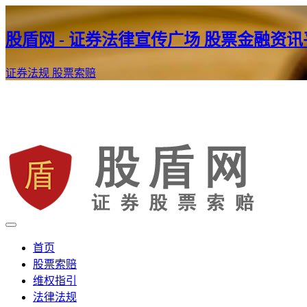
股盾网 - 证券法律宣传广场 股票金融资
证券法规
股票索赔
证券股票维权网
股盾网
首页
股票索赔
维权指引
法律法规