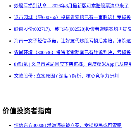
炒股亏损别认命！2026年8月最新版可索赔股票清单来了
退市园城（原600766）投资者索赔已有一审胜诉！受损
岭南股份(002717)、英飞拓(002528)投资者索赔案均再
海南一女子轻信承诺，让好友代炒股亏损后索赔，法院这
农尚环境（300536）投资者索赔案已有胜诉判决，亏损
8点1氪 | 义乌市监局回应下架槟榔；百度糯米App已
文峰股份 : 立案原因 ( 深度 ) 解析、核心竞争力研判
价值投资者指南
恒信东方300081涉嫌违披被立案，受损股民或可索赔