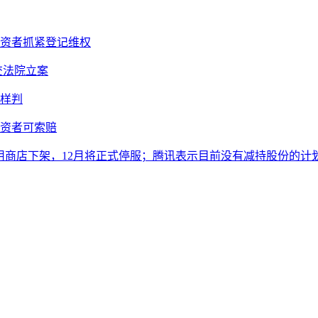
投资者抓紧登记维权
提交法院立案
样判
投资者可索赔
从应用商店下架，12月将正式停服；腾讯表示目前没有减持股份的计