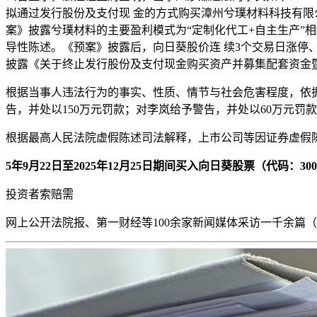
拟通过发行股份及支付现 金的方式购买漳州兮璞材料科技有限
案》披露兮璞材料的主要盈利模式为“定制化代工+自主生产”
导性陈述。《预案》披露后，向日葵股价连 续3个交易日涨停、成
披露《关于终止发行股份及支付现金购买资产并募集配套资金
根据当事人违法行为的事实、性质、情节与社会危害程度，依据
告，并处以150万元罚款；对李岚给予警告，并处以60万元罚
根据最高人民法院虚假陈述司法解释，上市公司等因证券虚假
5年9月22日至2025年12月25日期间买入向日葵股票（代码
投资者索赔需
网上公开
法院报、第一财经等100余家新闻媒体采访一千余篇（次）。