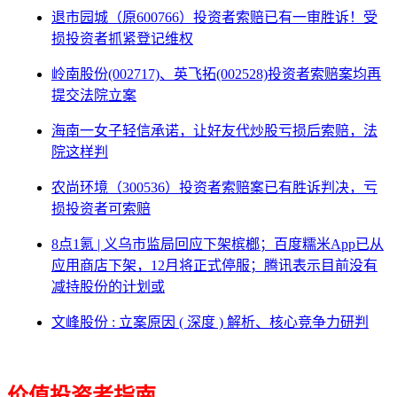
退市园城（原600766）投资者索赔已有一审胜诉！受
损投资者抓紧登记维权
岭南股份(002717)、英飞拓(002528)投资者索赔案均再
提交法院立案
海南一女子轻信承诺，让好友代炒股亏损后索赔，法
院这样判
农尚环境（300536）投资者索赔案已有胜诉判决，亏
损投资者可索赔
8点1氪 | 义乌市监局回应下架槟榔；百度糯米App已从
应用商店下架，12月将正式停服；腾讯表示目前没有
减持股份的计划或
文峰股份 : 立案原因 ( 深度 ) 解析、核心竞争力研判
价值投资者指南