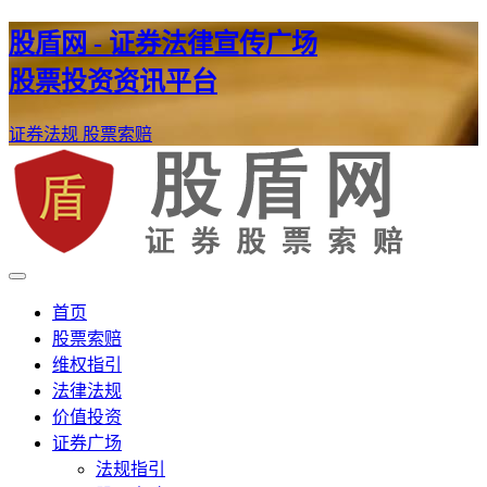
股盾网 - 证券法律宣传广场
股票投资资讯平台
证券法规
股票索赔
证券股票维权网
股盾网
首页
股票索赔
维权指引
法律法规
价值投资
证券广场
法规指引