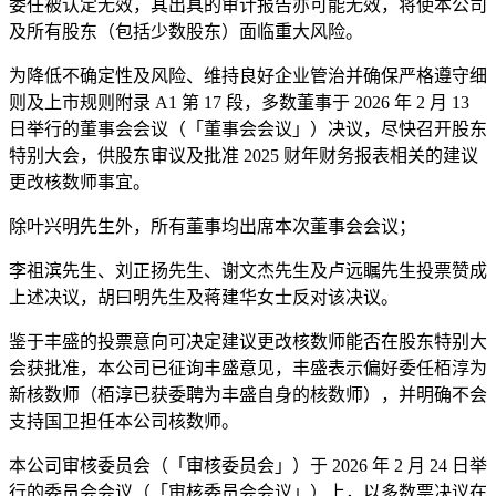
委任被认定无效，其出具的审计报告亦可能无效，将使本公司
及所有股东（包括少数股东）面临重大风险。
为降低不确定性及风险、维持良好企业管治并确保严格遵守细
则及上市规则附录 A1 第 17 段，多数董事于 2026 年 2 月 13
日举行的董事会会议（「董事会会议」）决议，尽快召开股东
特别大会，供股东审议及批准 2025 财年财务报表相关的建议
更改核数师事宜。
除叶兴明先生外，所有董事均出席本次董事会会议；
李祖滨先生、刘正扬先生、谢文杰先生及卢远瞩先生投票赞成
上述决议，胡曰明先生及蒋建华女士反对该决议。
鉴于丰盛的投票意向可决定建议更改核数师能否在股东特别大
会获批准，本公司已征询丰盛意见，丰盛表示偏好委任栢淳为
新核数师（栢淳已获委聘为丰盛自身的核数师），并明确不会
支持国卫担任本公司核数师。
本公司审核委员会（「审核委员会」）于 2026 年 2 月 24 日举
行的委员会会议（「审核委员会会议」）上，以多数票决议在