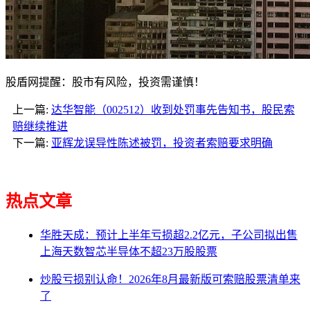
股盾网提醒：股市有风险，投资需谨慎！
上一篇:
达华智能（002512）收到处罚事先告知书，股民索
赔继续推进
下一篇:
亚辉龙误导性陈述被罚，投资者索赔要求明确
热点文章
华胜天成：预计上半年亏损超2.2亿元，子公司拟出售
上海天数智芯半导体不超23万股股票
炒股亏损别认命！2026年8月最新版可索赔股票清单来
了