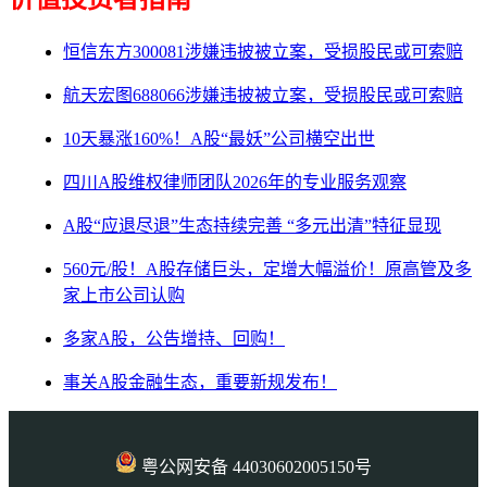
恒信东方300081涉嫌违披被立案，受损股民或可索赔
航天宏图688066涉嫌违披被立案，受损股民或可索赔
10天暴涨160%！A股“最妖”公司横空出世
四川A股维权律师团队2026年的专业服务观察
A股“应退尽退”生态持续完善 “多元出清”特征显现
560元/股！A股存储巨头，定增大幅溢价！原高管及多
家上市公司认购
多家A股，公告增持、回购！
事关A股金融生态，重要新规发布！
粤公网安备 44030602005150号