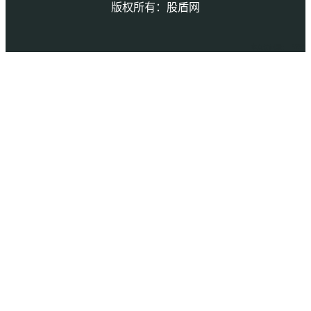
版权所有：股盾网
本页访问量： 5793