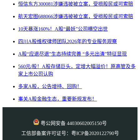
恒信东方300081涉嫌违披被立案，受损股民或可索赔
航天宏图688066涉嫌违披被立案，受损股民或可索赔
10天暴涨160%！A股“最妖”公司横空出世
四川A股维权律师团队2026年的专业服务观察
A股“应退尽退”生态持续完善 “多元出清”特征显现
560元/股！A股存储巨头，定增大幅溢价！原高管及多
家上市公司认购
多家A股，公告增持、回购！
事关A股金融生态，重要新规发布！
粤公网安备 44030602005150号
工信部备案许可证号：粤ICP备2020122790号