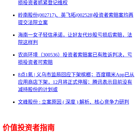
损投资者抓紧登记维权
岭南股份(002717)、英飞拓(002528)投资者索赔案均再
提交法院立案
海南一女子轻信承诺，让好友代炒股亏损后索赔，法
院这样判
农尚环境（300536）投资者索赔案已有胜诉判决，亏
损投资者可索赔
8点1氪 | 义乌市监局回应下架槟榔；百度糯米App已从
应用商店下架，12月将正式停服；腾讯表示目前没有
减持股份的计划或
文峰股份 : 立案原因 ( 深度 ) 解析、核心竞争力研判
价值投资者指南