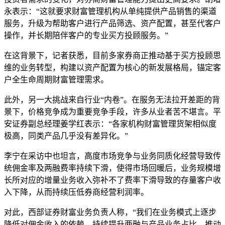
永表示：“这就要求财富管理机构从单纯提供产品销售的渠道
服务，升级为帮助客户进行产品筛选、资产配置，甚至代客户
操作，并长期陪伴客户的专业买方投顾服务。”
在这背景下，记者获悉，目前多家券商正推动基于买方投顾思
维的业务转型，构建以资产配置为核心的新发展格局，锚定客
户全生命周期财富管理需求。
此外，另一大挑战来自行业“内卷”。在服务无法拉开差距的背
景下，价格竞争成为重要竞争手段，许多从业者苦不堪言。平
安证券副总经理姜学红表示：“各家机构财富管理货架相似度
极高，同类产品几乎没有差异化。”
李宁在采访中也坦言，高度市场竞争与业务同质化经营导致传
统佣金率及两融费率持续下滑，使得市场回暖后，业务规模增
长所对应的增量业务收入弥补不了费率下滑导致的存量客户收
入下降，从而持续压低券商经营利润率。
对此，西部证券财富业务负责人称，“我们在业务模式上逐步
降低对佣金收入的依赖，持续提升两融与产品业务占比，推动