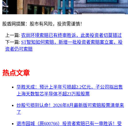
股盾网提醒：股市有风险，投资需谨慎！
上一篇:
农尚环境索赔已有终审胜诉，此类投资者切莫错过
下一篇:
ST智知如何索赔，新增一批投资者索赔案立案，投
资者仍可索赔
热点文章
华胜天成：预计上半年亏损超2.2亿元，子公司拟出售
上海天数智芯半导体不超23万股股票
炒股亏损别认命！2026年8月最新版可索赔股票清单来
了
退市园城（原600766）投资者索赔已有一审胜诉！受