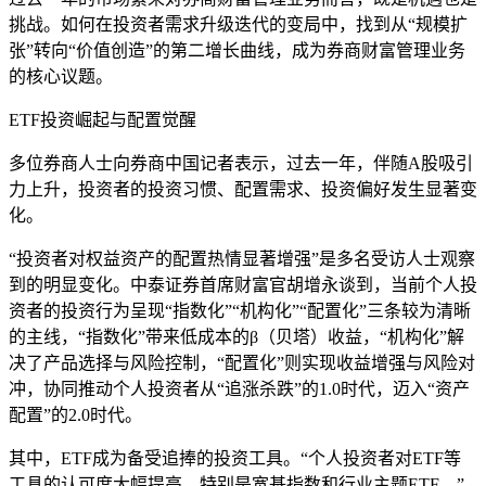
挑战。如何在投资者需求升级迭代的变局中，找到从“规模扩
张”转向“价值创造”的第二增长曲线，成为券商财富管理业务
的核心议题。
ETF投资崛起与配置觉醒
多位券商人士向券商中国记者表示，过去一年，伴随A股吸引
力上升，投资者的投资习惯、配置需求、投资偏好发生显著变
化。
“投资者对权益资产的配置热情显著增强”是多名受访人士观察
到的明显变化。
中泰证券
首席财富官胡增永谈到，当前个人投
资者的投资行为呈现“指数化”“机构化”“配置化”三条较为清晰
的主线，“指数化”带来低成本的β（贝塔）收益，“机构化”解
决了产品选择与风险控制，“配置化”则实现收益增强与风险对
冲，协同推动个人投资者从“追涨杀跌”的1.0时代，迈入“资产
配置”的2.0时代。
其中，ETF成为备受追捧的投资工具。“个人投资者对ETF等
工具的认可度大幅提高，特别是宽基指数和行业主题ETF。”