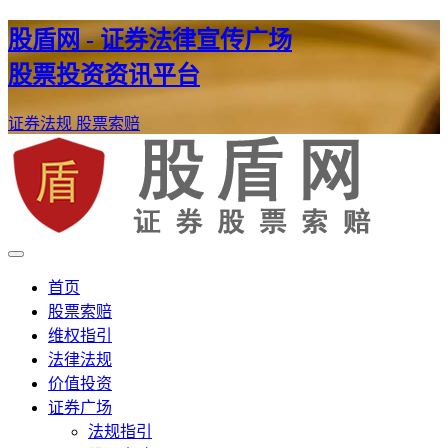
股盾网 - 证券法律宣传广场
股票投资资讯平台
证券法规
股票索赔
证券股票维权网
股盾网
首页
股票索赔
维权指引
法律法规
价值投资
证券广场
法规指引