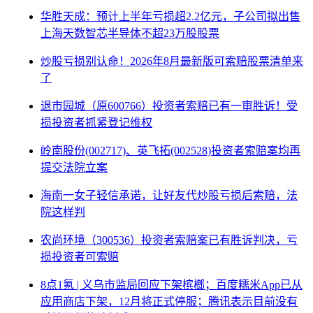
华胜天成：预计上半年亏损超2.2亿元，子公司拟出售
上海天数智芯半导体不超23万股股票
炒股亏损别认命！2026年8月最新版可索赔股票清单来
了
退市园城（原600766）投资者索赔已有一审胜诉！受
损投资者抓紧登记维权
岭南股份(002717)、英飞拓(002528)投资者索赔案均再
提交法院立案
海南一女子轻信承诺，让好友代炒股亏损后索赔，法
院这样判
农尚环境（300536）投资者索赔案已有胜诉判决，亏
损投资者可索赔
8点1氪 | 义乌市监局回应下架槟榔；百度糯米App已从
应用商店下架，12月将正式停服；腾讯表示目前没有