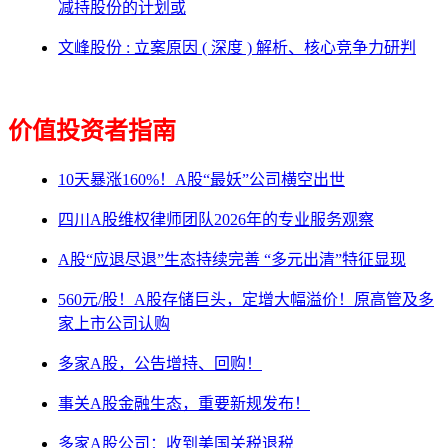
减持股份的计划或
文峰股份 : 立案原因 ( 深度 ) 解析、核心竞争力研判
价值投资者指南
10天暴涨160%！A股“最妖”公司横空出世
四川A股维权律师团队2026年的专业服务观察
A股“应退尽退”生态持续完善 “多元出清”特征显现
560元/股！A股存储巨头，定增大幅溢价！原高管及多
家上市公司认购
多家A股，公告增持、回购！
事关A股金融生态，重要新规发布！
多家A股公司：收到美国关税退税