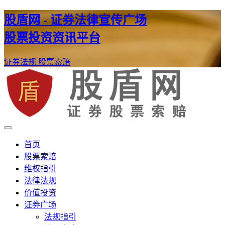
股盾网 - 证券法律宣传广场
股票投资资讯平台
证券法规
股票索赔
证券股票维权网
股盾网
首页
股票索赔
维权指引
法律法规
价值投资
证券广场
法规指引