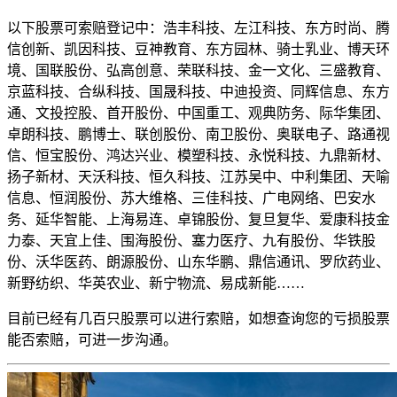
以下股票可索赔登记中：浩丰科技、左江科技、东方时尚、腾
信创新、凯因科技、豆神教育、东方园林、骑士乳业、博天环
境、国联股份、弘高创意、荣联科技、金一文化、三盛教育、
京蓝科技、合纵科技、国晟科技、中迪投资、同辉信息、东方
通、文投控股、首开股份、中国重工、观典防务、际华集团、
卓朗科技、鹏博士、联创股份、南卫股份、奥联电子、路通视
信、恒宝股份、鸿达兴业、模塑科技、永悦科技、九鼎新材、
扬子新材、天沃科技、恒久科技、江苏吴中、中利集团、天喻
信息、恒润股份、苏大维格、三佳科技、广电网络、巴安水
务、延华智能、上海易连、卓锦股份、复旦复华、爱康科技金
力泰、天宜上佳、围海股份、塞力医疗、九有股份、华铁股
份、沃华医药、朗源股份、山东华鹏、鼎信通讯、罗欣药业、
新野纺织、华英农业、新宁物流、易成新能……
目前已经有几百只股票可以进行索赔，如想查询您的亏损股票
能否索赔，可进一步沟通。