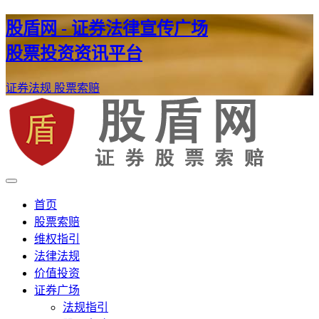
股盾网 - 证券法律宣传广场
股票投资资讯平台
证券法规
股票索赔
证券股票维权网
股盾网
首页
股票索赔
维权指引
法律法规
价值投资
证券广场
法规指引