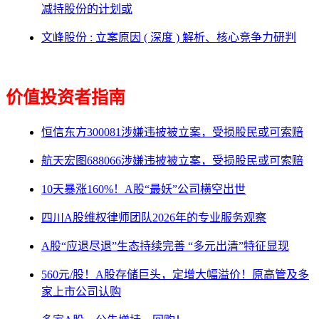
减持股份的计划或
文峰股份 : 立案原因 ( 深度 ) 解析、核心竞争力研判
价值投资者指南
恒信东方300081涉嫌违披被立案，受损股民或可索赔
航天宏图688066涉嫌违披被立案，受损股民或可索赔
10天暴涨160%！A股“最妖”公司横空出世
四川A股维权律师团队2026年的专业服务观察
A股“应退尽退”生态持续完善 “多元出清”特征显现
560元/股！A股存储巨头，定增大幅溢价！原高管及多
家上市公司认购