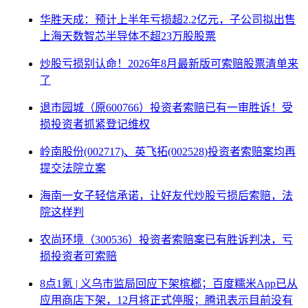
华胜天成：预计上半年亏损超2.2亿元，子公司拟出售
上海天数智芯半导体不超23万股股票
炒股亏损别认命！2026年8月最新版可索赔股票清单来
了
退市园城（原600766）投资者索赔已有一审胜诉！受
损投资者抓紧登记维权
岭南股份(002717)、英飞拓(002528)投资者索赔案均再
提交法院立案
海南一女子轻信承诺，让好友代炒股亏损后索赔，法
院这样判
农尚环境（300536）投资者索赔案已有胜诉判决，亏
损投资者可索赔
8点1氪 | 义乌市监局回应下架槟榔；百度糯米App已从
应用商店下架，12月将正式停服；腾讯表示目前没有