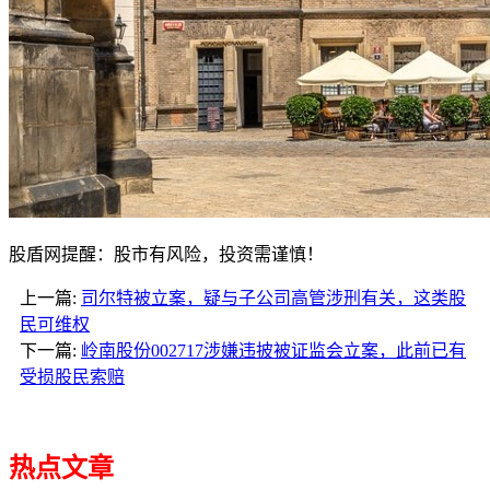
股盾网提醒：股市有风险，投资需谨慎！
上一篇:
司尔特被立案，疑与子公司高管涉刑有关，这类股
民可维权
下一篇:
岭南股份002717涉嫌违披被证监会立案，此前已有
受损股民索赔
热点文章