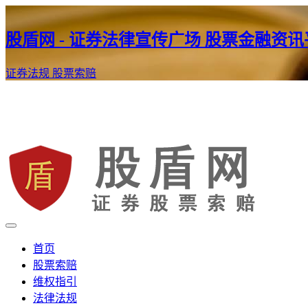
股盾网 - 证券法律宣传广场 股票金融资
证券法规
股票索赔
证券股票维权网
股盾网
首页
股票索赔
维权指引
法律法规