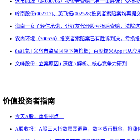
退市园城（原600766）投资者索赔已有一审胜诉！受损
岭南股份(002717)、英飞拓(002528)投资者索赔案均再
海南一女子轻信承诺，让好友代炒股亏损后索赔，法院这
农尚环境（300536）投资者索赔案已有胜诉判决，亏损
8点1氪 | 义乌市监局回应下架槟榔；百度糯米App已
文峰股份 : 立案原因 ( 深度 ) 解析、核心竞争力研判
价值投资者指南
今天A股，重要拐点！
A股收报：A股三大指数震荡调整，数字货币概念，掀涨