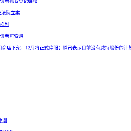
投资者抓紧登记维权
提交法院立案
样判
投资者可索赔
从应用商店下架，12月将正式停服；腾讯表示目前没有减持股份的计
停潮