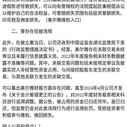
虚假陈述导致损失，可以向有管辖权的法院提起民事赔偿诉讼
以维护自己的合法权益，可索赔损失范围包括投资差额损失、
印花税及佣金损失。
（美尔雅维权入口）
二、曾存在信披违规
此外，在被立案当日，公司还收到中国证监会湖北监管局下发
的《行政监管措施决定书》。经查，美尔雅存在关联交易未经
审议且未履行信息披露义务、2022年年度报告相关财务数据披
露不准确等问题。其中，关联交易问题包括未按规定审议及披
露实控人非经营性资金占用、与间接控股股东发生的关联交
易、与其他关联方发生的关联交易。
可以看出美尔雅财报方面存在问题，直至2024年4月公司才发
布《关于会计差错更正的公告》，对2022年度财务报表相关科
目进行追溯调整。据公告，被占用的资金已归还完毕。虽已归
还，但监管仍会对此类违规行为进行追溯处罚。受损投资者可
积极参与维权，挽回损失。
网上公开
的观点！）