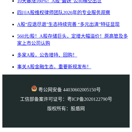
10天暴涨160%！A股“最妖”公司横空出世
四川A股维权律师团队2026年的专业服务观察
A股“应退尽退”生态持续完善 “多元出清”特征显现
560元/股！A股存储巨头，定增大幅溢价！原高管及多
家上市公司认购
多家A股，公告增持、回购！
事关A股金融生态，重要新规发布！
粤公网安备 44030602005150号
工信部备案许可证号：粤ICP备2020122790号
版权所有：股盾网
本页访问量： 2130