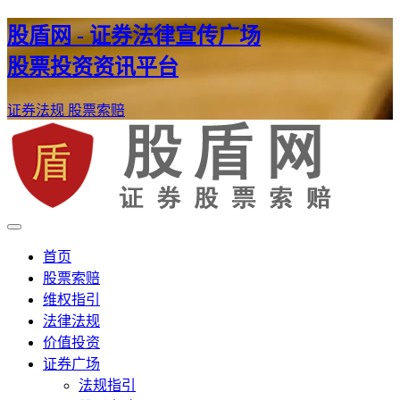
股盾网 - 证券法律宣传广场
股票投资资讯平台
证券法规
股票索赔
证券股票维权网
股盾网
首页
股票索赔
维权指引
法律法规
价值投资
证券广场
法规指引