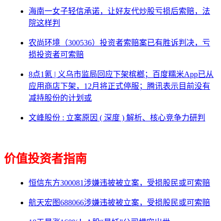
海南一女子轻信承诺，让好友代炒股亏损后索赔，法
院这样判
农尚环境（300536）投资者索赔案已有胜诉判决，亏
损投资者可索赔
8点1氪 | 义乌市监局回应下架槟榔；百度糯米App已从
应用商店下架，12月将正式停服；腾讯表示目前没有
减持股份的计划或
文峰股份 : 立案原因 ( 深度 ) 解析、核心竞争力研判
价值投资者指南
恒信东方300081涉嫌违披被立案，受损股民或可索赔
航天宏图688066涉嫌违披被立案，受损股民或可索赔