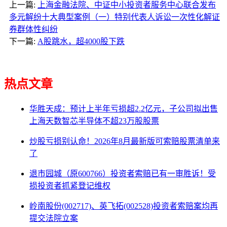
上一篇:
上海金融法院、中证中小投资者服务中心联合发布
多元解纷十大典型案例（一）特别代表人诉讼一次性化解证
券群体性纠纷
下一篇:
A股跳水，超4000股下跌
热点文章
华胜天成：预计上半年亏损超2.2亿元，子公司拟出售
上海天数智芯半导体不超23万股股票
炒股亏损别认命！2026年8月最新版可索赔股票清单来
了
退市园城（原600766）投资者索赔已有一审胜诉！受
损投资者抓紧登记维权
岭南股份(002717)、英飞拓(002528)投资者索赔案均再
提交法院立案