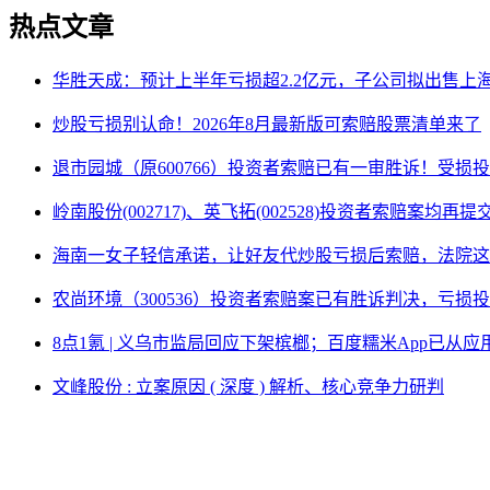
热点文章
华胜天成：预计上半年亏损超2.2亿元，子公司拟出售上
炒股亏损别认命！2026年8月最新版可索赔股票清单来了
退市园城（原600766）投资者索赔已有一审胜诉！受损
岭南股份(002717)、英飞拓(002528)投资者索赔案均再
海南一女子轻信承诺，让好友代炒股亏损后索赔，法院这
农尚环境（300536）投资者索赔案已有胜诉判决，亏损
8点1氪 | 义乌市监局回应下架槟榔；百度糯米App已
文峰股份 : 立案原因 ( 深度 ) 解析、核心竞争力研判