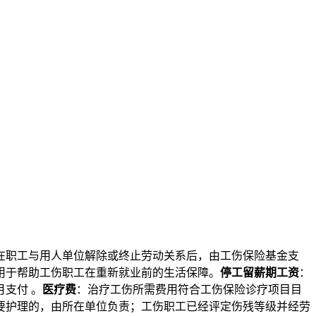
本文访问量： 245
在职工与用人单位解除或终止劳动关系后，由工伤保险基金支
用于帮助工伤职工在重新就业前的生活保障。
停工留薪期工资
：
支付 。
医疗费
：治疗工伤所需费用符合工伤保险诊疗项目目
要护理的，由所在单位负责；工伤职工已经评定伤残等级并经劳