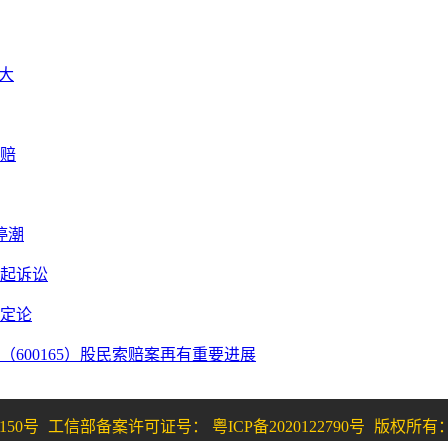
扩大
索赔
停潮
提起诉讼
无定论
（600165）股民索赔案再有重要进展
150号
工信部备案许可证号： 粤ICP备2020122790号
版权所有