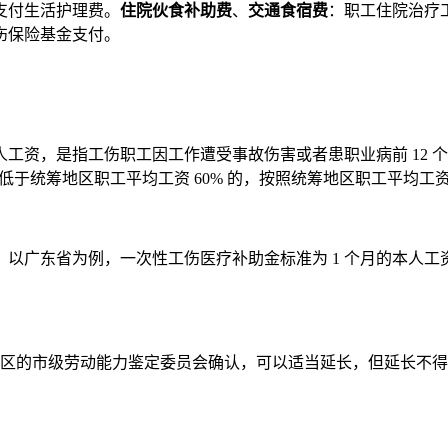
支付生活护理费。
住院伙食补助费
、
交通食宿费
：职工住院治疗
伤保险基金支付。
人工资，是指工伤职工因工作遭受事故伤害或者患职业病前 12
资低于统筹地区职工平均工资 60% 的，按照统筹地区职工平均工资的
广东省为例，一次性工伤医疗补助金标准为 1 个月的本人工资
的市级劳动能力鉴定委员会确认，可以适当延长，但延长不得超过 1