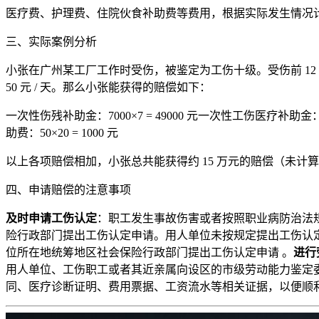
医疗费、护理费、住院伙食补助费等费用，根据实际发生情况
三、实际案例分析
小张在广州某工厂工作时受伤，被鉴定为工伤十级。受伤前 12 个
50 元 / 天。那么小张能获得的赔偿如下：
一次性伤残补助金：7000×7 = 49000 元一次性工伤医疗补助金：700
助费：50×20 = 1000 元
以上各项赔偿相加，小张总共能获得约 15 万元的赔偿（未
四、申请赔偿的注意事项
及时申请工伤认定
：职工发生事故伤害或者按照职业病防治法规
险行政部门提出工伤认定申请。用人单位未按规定提出工伤认定
位所在地统筹地区社会保险行政部门提出工伤认定申请 。
进行
用人单位、工伤职工或者其近亲属向设区的市级劳动能力鉴定
同、医疗诊断证明、费用票据、工资流水等相关证据，以便顺