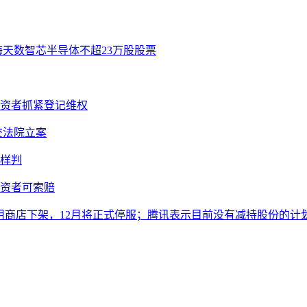
海天数智芯半导体不超23万股股票
投资者抓紧登记维权
提交法院立案
样判
投资者可索赔
从应用商店下架，12月将正式停服；腾讯表示目前没有减持股份的计