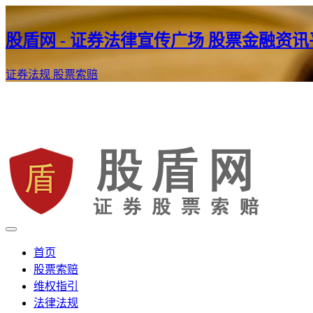
股盾网 - 证券法律宣传广场 股票金融资
证券法规
股票索赔
证券股票维权网
股盾网
首页
股票索赔
维权指引
法律法规