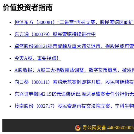
价值投资者指南
恒信东方（300081）“二进宫”再被立案，股民索赔区间
东方通（300379）股民索赔持续进行中
卓然股份688121提示或触及重大违法退市，损股民或可
今天A股，重要拐点！
A股收报：A股三大指数震荡调整，数字货币概念，掀涨
向日葵（300111）索赔示范案例即将开庭，股民可继续
东兴证券撤回2.15亿元追偿诉讼,泽达易盛案责任分担仍
岭南股份（002717）股民索赔再提交法院立案，宁科生物
粤公网安备 44030602005