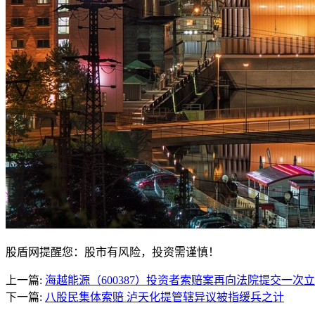
股盾网提醒您：股市有风险，投资需谨慎！
上一篇:
海越能源（600387）投资者索赔案再向法院提交一次
下一篇:
八股民集体索赔 泸天化提管辖异议被指缓兵之计