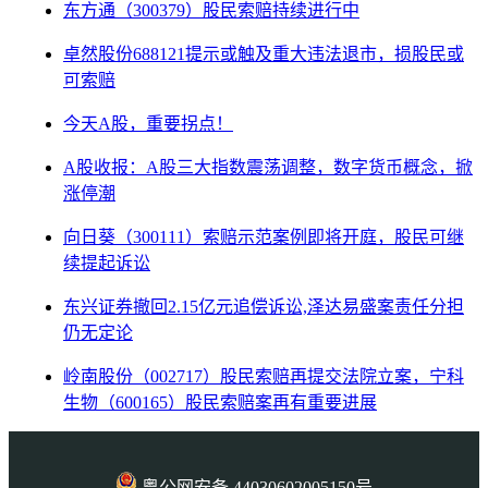
东方通（300379）股民索赔持续进行中
卓然股份688121提示或触及重大违法退市，损股民或
可索赔
今天A股，重要拐点！
A股收报：A股三大指数震荡调整，数字货币概念，掀
涨停潮
向日葵（300111）索赔示范案例即将开庭，股民可继
续提起诉讼
东兴证券撤回2.15亿元追偿诉讼,泽达易盛案责任分担
仍无定论
岭南股份（002717）股民索赔再提交法院立案，宁科
生物（600165）股民索赔案再有重要进展
粤公网安备 44030602005150号