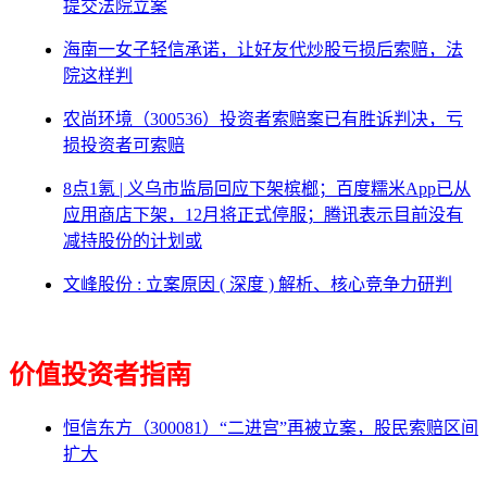
提交法院立案
海南一女子轻信承诺，让好友代炒股亏损后索赔，法
院这样判
农尚环境（300536）投资者索赔案已有胜诉判决，亏
损投资者可索赔
8点1氪 | 义乌市监局回应下架槟榔；百度糯米App已从
应用商店下架，12月将正式停服；腾讯表示目前没有
减持股份的计划或
文峰股份 : 立案原因 ( 深度 ) 解析、核心竞争力研判
价值投资者指南
恒信东方（300081）“二进宫”再被立案，股民索赔区间
扩大