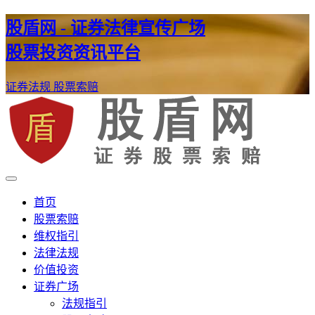
股盾网 - 证券法律宣传广场
股票投资资讯平台
证券法规
股票索赔
证券股票维权网
股盾网
首页
股票索赔
维权指引
法律法规
价值投资
证券广场
法规指引