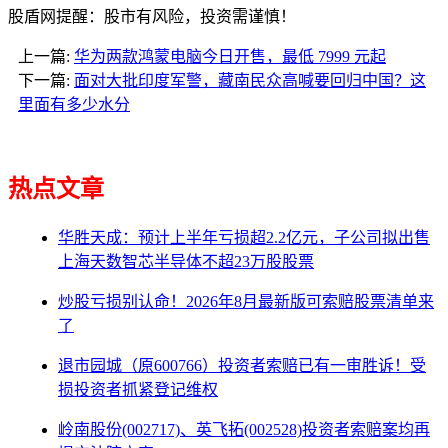
股盾网提醒：股市有风险，投资需谨慎！
上一篇:
华为两款鸿蒙电脑今日开售，最低 7999 元起
下一篇:
面对大批印度军警，藏南民众高喊要回归中国？这
里面有多少水分
热点文章
华胜天成：预计上半年亏损超2.2亿元，子公司拟出售
上海天数智芯半导体不超23万股股票
炒股亏损别认命！2026年8月最新版可索赔股票清单来
了
退市园城（原600766）投资者索赔已有一审胜诉！受
损投资者抓紧登记维权
岭南股份(002717)、英飞拓(002528)投资者索赔案均再