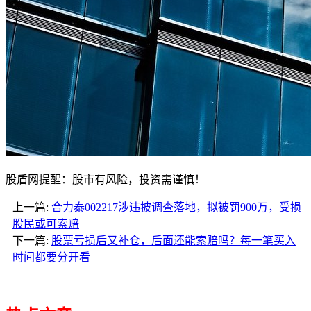
股盾网提醒：股市有风险，投资需谨慎！
上一篇:
合力泰002217涉违披调查落地，拟被罚900万，受损
股民或可索赔
下一篇:
股票亏损后又补仓，后面还能索赔吗？每一笔买入
时间都要分开看