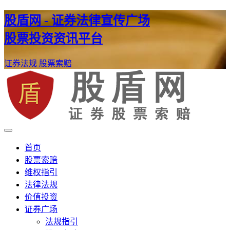
股盾网 - 证券法律宣传广场
股票投资资讯平台
证券法规
股票索赔
证券股票维权网
股盾网
首页
股票索赔
维权指引
法律法规
价值投资
证券广场
法规指引