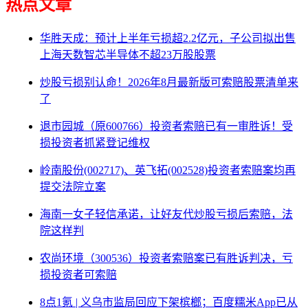
热点文章
华胜天成：预计上半年亏损超2.2亿元，子公司拟出售
上海天数智芯半导体不超23万股股票
炒股亏损别认命！2026年8月最新版可索赔股票清单来
了
退市园城（原600766）投资者索赔已有一审胜诉！受
损投资者抓紧登记维权
岭南股份(002717)、英飞拓(002528)投资者索赔案均再
提交法院立案
海南一女子轻信承诺，让好友代炒股亏损后索赔，法
院这样判
农尚环境（300536）投资者索赔案已有胜诉判决，亏
损投资者可索赔
8点1氪 | 义乌市监局回应下架槟榔；百度糯米App已从