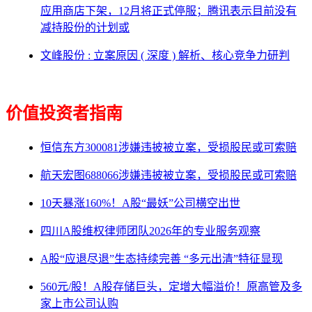
应用商店下架，12月将正式停服；腾讯表示目前没有
减持股份的计划或
文峰股份 : 立案原因 ( 深度 ) 解析、核心竞争力研判
价值投资者指南
恒信东方300081涉嫌违披被立案，受损股民或可索赔
航天宏图688066涉嫌违披被立案，受损股民或可索赔
10天暴涨160%！A股“最妖”公司横空出世
四川A股维权律师团队2026年的专业服务观察
A股“应退尽退”生态持续完善 “多元出清”特征显现
560元/股！A股存储巨头，定增大幅溢价！原高管及多
家上市公司认购