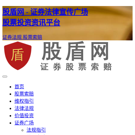
股盾网 - 证券法律宣传广场
股票投资资讯平台
证券法规
股票索赔
证券股票维权网
股盾网
首页
股票索赔
维权指引
法律法规
价值投资
证券广场
法规指引