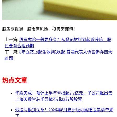
股盾网提醒：股市有风险，投资需谨慎！
上一篇:
股票索赔一般要多久？从登记材料到起诉获赔，股
民要有合理预期
下一篇:
6年立案19起生效判决6起 普通代表人诉讼仍存四大
难题
热点文章
华胜天成：预计上半年亏损超2.2亿元，子公司拟出售
上海天数智芯半导体不超23万股股票
炒股亏损别认命！2026年8月最新版可索赔股票清单来
了