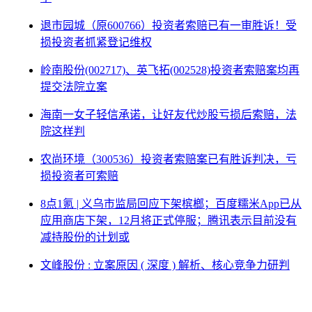
退市园城（原600766）投资者索赔已有一审胜诉！受
损投资者抓紧登记维权
岭南股份(002717)、英飞拓(002528)投资者索赔案均再
提交法院立案
海南一女子轻信承诺，让好友代炒股亏损后索赔，法
院这样判
农尚环境（300536）投资者索赔案已有胜诉判决，亏
损投资者可索赔
8点1氪 | 义乌市监局回应下架槟榔；百度糯米App已从
应用商店下架，12月将正式停服；腾讯表示目前没有
减持股份的计划或
文峰股份 : 立案原因 ( 深度 ) 解析、核心竞争力研判