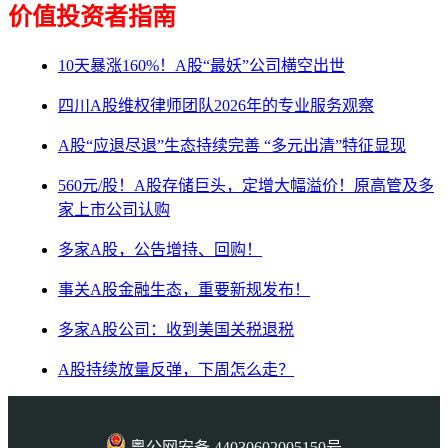
价值投资者指南
10天暴涨160%！A股“最妖”公司横空出世
四川A股维权律师团队2026年的专业服务观察
A股“应退尽退”生态持续完善 “多元出清”特征显现
560元/股！A股存储巨头，定增大幅溢价！原高管及多
家上市公司认购
多家A股，公告增持、回购！
事关A股金融生态，重要新规发布！
多家A股公司：收到美国关税退税
A股持续放量反弹，下周怎么走？
粤公网安备 44030602005150号