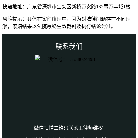
快递地址：广东省深圳市宝安区新桥万安路132号万丰城1楼
风险提示：具体在案件审理中，因为对法律问题存在不同理
解，索赔结果以法院最终生效裁判及执行结论为准。
联系我们
微信扫描二维码联系王律师维权