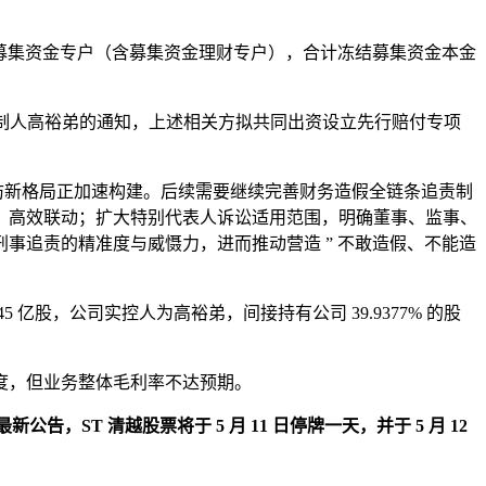
公司设立的募集资金专户（含募集资金理财专户），合计冻结募集资金本金
际控制人高裕弟的通知，上述相关方拟共同出资设立先行赔付专项
惩防新格局正加速构建。后续需要继续完善财务造假全链条追责制
、高效联动；扩大特别代表人诉讼适用范围，明确董事、监事、
事追责的精准度与威慑力，进而推动营造 ” 不敢造假、不能造
 45 亿股，公司实控人为高裕弟，间接持有公司 39.9377% 的股
开发力度，但业务整体毛利率不达预期。
新公告，ST 清越股票将于 5 月 11 日停牌一天，并于 5 月 12