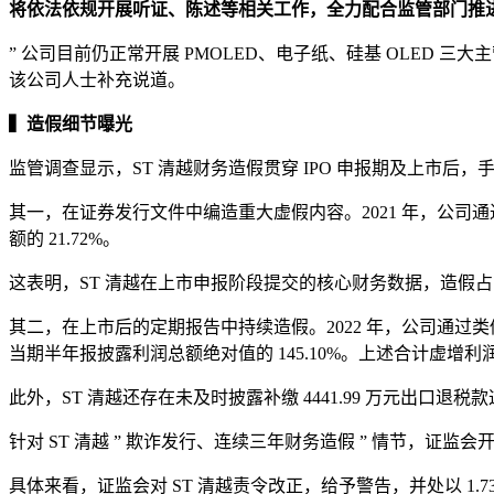
将依法依规开展听证、陈述等相关工作，全力配合监管部门推
” 公司目前仍正常开展 PMOLED、电子纸、硅基 OLED
该公司人士补充说道。
▍造假细节曝光
监管调查显示，ST 清越财务造假贯穿 IPO 申报期及上市
其一，在证券发行文件中编造重大虚假内容。2021 年，公司通过
额的 21.72%。
这表明，ST 清越在上市申报阶段提交的核心财务数据，造假占比
其二，在上市后的定期报告中持续造假。2022 年，公司通过类似手段虚
当期半年报披露利润总额绝对值的 145.10%。上述合计虚增利润总额
此外，ST 清越还存在未及时披露补缴 4441.99 万元出口退
针对 ST 清越 ” 欺诈发行、连续三年财务造假 ” 情节，证监
具体来看，证监会对 ST 清越责令改正，给予警告，并处以 1