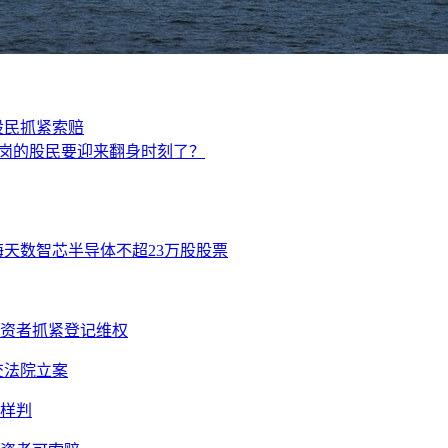
股民抓紧索赔
站岗的股民要迎来翻身时刻了？
海天数智芯半导体不超23万股股票
投资者抓紧登记维权
提交法院立案
样判