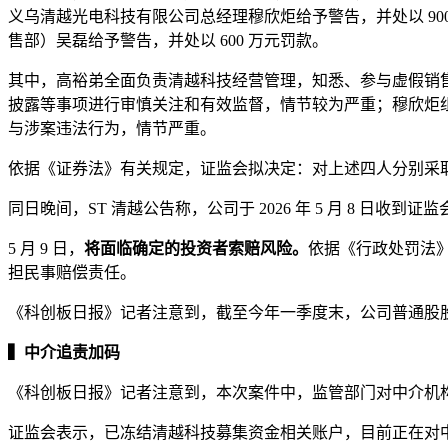
义乌清越光电科技有限公司总经理穆欣炬给予警告，并处以 90
售部）吴磊给予警告，并处以 600 万元罚款。
其中，高裕弟全面负责清越科技经营管理，知悉、参与虚假销
披露等事项进行审慎关注和有效监督，情节较为严重；穆欣炬
与涉案违法行为，情节严重。
依据《证券法》有关规定，证监会拟决定：对上述四人分别采取 8
同日晚间，ST 清越公告称，公司于 2026 年 5 月 8 
5 月 9 日，
将面临确定的投资者索赔风险。
依据《行政处罚法
担民事赔偿责任。
《科创板日报》记者注意到，截至今年一季度末，公司普通股股东总
▍中介追责加码
《科创板日报》记者注意到，本次案件中，监管部门对中介机
证监会表示，已冻结清越科技募集资金相关账户，目前正在对