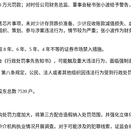
0 万元罚款；对时任公司财务总监、董事会秘书张小波给予警告，
售芯片事项，未对少计存货跌价准备、少计应收账款减值损失、
组织、策划、参与涉案违法行为，情节较为严重；张小波作为财
 年、6 年、5 年、4 年不等的证券市场禁入措施。
日收到证监会《行政处罚事先告知书》，可能触及重大违法行为，面临强
》第八条规定，公民、法人或者其他组织因违法行为受到行政处
数 7539 户。
构处罚力度加大，将第三方配合造假纳入处罚范围，并强化立体
中介机构执业情况开展调查。对于可能涉及的犯罪线索，证监会