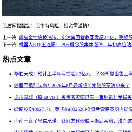
股盾网提醒您：股市有风险，投资需谨慎！
上一篇:
熊猫金控信披违法，实达集团营收蒸发超2.5亿，受损
下一篇:
机器人ETF五连阳！28只概念股集体涨停，年初高位
热点文章
华胜天成：预计上半年亏损超2.2亿元，子公司拟出售上
炒股亏损别认命！2026年8月最新版可索赔股票清单来了
退市园城（原600766）投资者索赔已有一审胜诉！受损
岭南股份(002717)、英飞拓(002528)投资者索赔案均再
海南一女子轻信承诺，让好友代炒股亏损后索赔，法院这