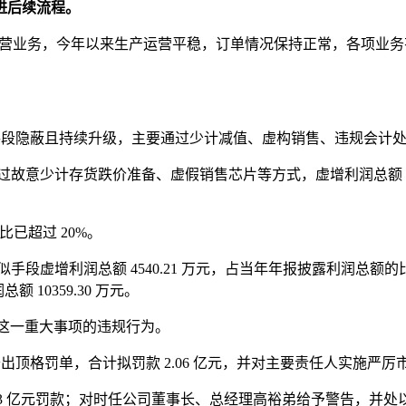
进后续流程。
 ‌三大主营业务，今年以来生产运营平稳，订单情况保持正常，各
后，手段隐蔽且持续升级，主要通过少计减值、虚构销售、违规会计
故意少计存货跌价准备、虚假销售芯片等方式，虚增利润总额 1065
已超过 20%。
增利润总额 4540.21 万元，占当年年报披露利润总额的比例高达 1
 10359.30 万元。
税款这一重大事项的违规行为。
会开出顶格罚单，合计拟罚款 2.06 亿元，并对主要责任人实施严
.73 亿元罚款；对时任公司董事长、总经理高裕弟给予警告，并处