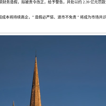
因连续财务造假，拟被责令改正，给予警告，并处以约 2.39 亿元罚
本将持续高企，” 造假必严惩、退市不免责 ” 将成为市场共