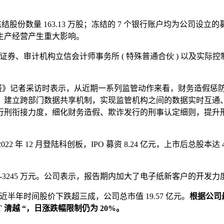
户合计冻结股份数量 163.13 万股；冻结的 7 个银行账户均为
常生产经营产生重大影响。
证券、审计机构立信会计师事务所 ( 特殊普通合伙 ) 以及实
板日报》记者采访时表示，从近期一系列监管动作来看，财务造假
；建立跨部门数据共享机制，实现监管机构之间的数据实时互通
刑衔接力度，细化财务造假、欺诈发行的刑事认定细则，提升刑
2 年 12 月登陆科创板，IPO 募资 8.24 亿元，上市后总股本达
母净利润 -3245 万元。公司表示，报告期内加大了电子纸新客户的
/ 股，近半年时间股价下跌超三成，公司总市值 19.57 亿元。
根据公司最
T 清越 “，日涨跌幅限制仍为 20%。