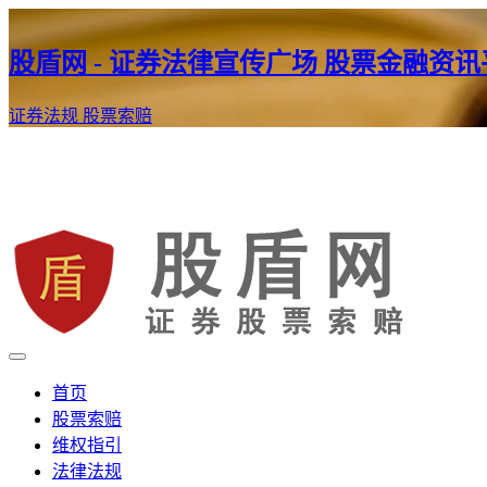
股盾网 - 证券法律宣传广场 股票金融资
证券法规
股票索赔
证券股票维权网
股盾网
首页
股票索赔
维权指引
法律法规