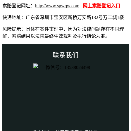
索赔登记网址：
http://www.spwqw.com
网上索赔登记入口
快递地址：广东省深圳市宝安区新桥万安路132号万丰城1楼
风险提示：具体在案件审理中，因为对法律问题存在不同理
解，索赔结果以法院最终生效裁判及执行结论为准。
联系我们