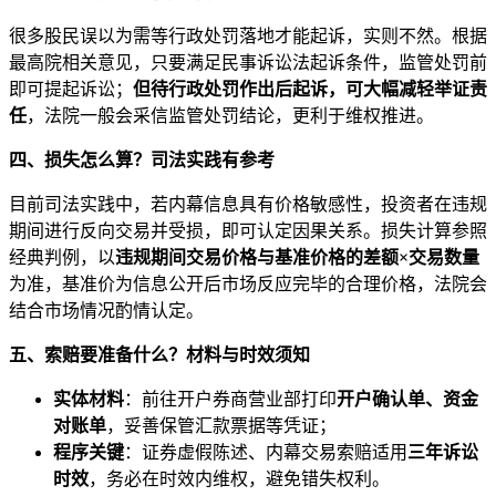
很多股民误以为需等行政处罚落地才能起诉，实则不然。根据
最高院相关意见，只要满足民事诉讼法起诉条件，监管处罚前
即可提起诉讼；
但待行政处罚作出后起诉，可大幅减轻举证责
任
，法院一般会采信监管处罚结论，更利于维权推进。
四、损失怎么算？司法实践有参考
目前司法实践中，若内幕信息具有价格敏感性，投资者在违规
期间进行反向交易并受损，即可认定因果关系。损失计算参照
经典判例，以
违规期间交易价格与基准价格的差额
×
交易数量
为准，基准价为信息公开后市场反应完毕的合理价格，法院会
结合市场情况酌情认定。
五、索赔要准备什么？材料与时效须知
实体材料
：前往开户券商营业部打印
开户确认单、资金
对账单
，妥善保管汇款票据等凭证；
程序关键
：证券虚假陈述、内幕交易索赔适用
三年诉讼
时效
，务必在时效内维权，避免错失权利。