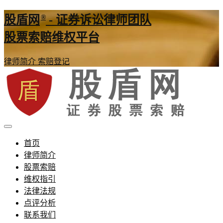
®
股盾网
- 证券诉讼律师团队
股票索赔维权平台
律师简介
索赔登记
证券股票维权网
股盾网
首页
律师简介
股票索赔
维权指引
法律法规
点评分析
联系我们