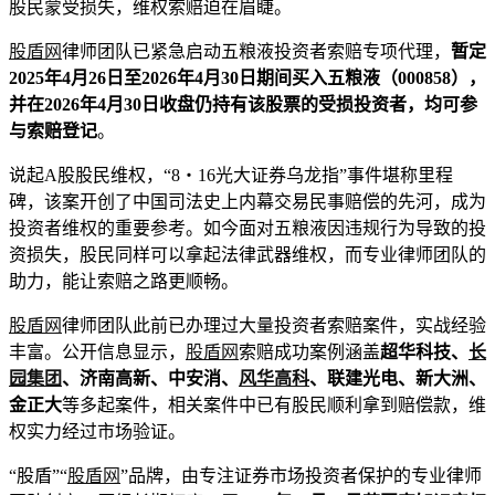
股民蒙受损失，维权索赔迫在眉睫。
股盾网
律师团队已紧急启动五粮液投资者索赔专项代理，
暂定
2025
年
4
月
26
日至
2026
年
4
月
30
日期间买入五粮液（
000858
），
并在
2026
年
4
月
30
日收盘仍持有该股票的受损投资者，均可参
与索赔登记
。
说起A股股民维权，“8・16光大证券乌龙指”事件堪称里程
碑，该案开创了中国司法史上内幕交易民事赔偿的先河，成为
投资者维权的重要参考。如今面对五粮液因违规行为导致的投
资损失，股民同样可以拿起法律武器维权，而专业律师团队的
助力，能让索赔之路更顺畅。
股盾网
律师团队此前已办理过大量投资者索赔案件，实战经验
丰富。公开信息显示，
股盾网
索赔成功案例涵盖
超华科技、
长
园集团
、济南高新、中安消、
风华高科
、联建光电、新大洲、
金正大
等多起案件，相关案件中已有股民顺利拿到赔偿款，维
权实力经过市场验证。
“股盾”“
股盾网
”品牌，由专注证券市场投资者保护的专业律师