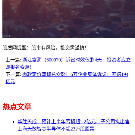
股盾网提醒：股市有风险，投资需谨慎！
上一篇:
浙江富润（600070）诉讼时效仅剩4天，投资者应立
即报名索赔！
下一篇:
微软定价双标惹众怒！6万企业集体诉讼：索赔194
亿元
热点文章
华胜天成：预计上半年亏损超2.2亿元，子公司拟出售
上海天数智芯半导体不超23万股股票