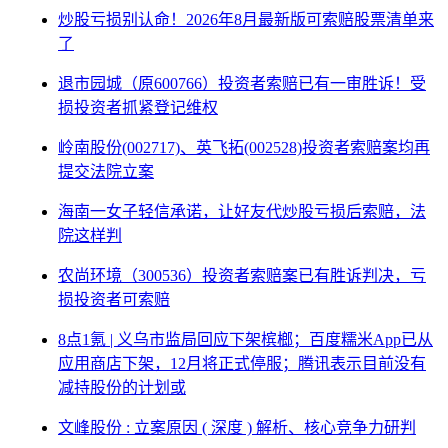
炒股亏损别认命！2026年8月最新版可索赔股票清单来
了
退市园城（原600766）投资者索赔已有一审胜诉！受
损投资者抓紧登记维权
岭南股份(002717)、英飞拓(002528)投资者索赔案均再
提交法院立案
海南一女子轻信承诺，让好友代炒股亏损后索赔，法
院这样判
农尚环境（300536）投资者索赔案已有胜诉判决，亏
损投资者可索赔
8点1氪 | 义乌市监局回应下架槟榔；百度糯米App已从
应用商店下架，12月将正式停服；腾讯表示目前没有
减持股份的计划或
文峰股份 : 立案原因 ( 深度 ) 解析、核心竞争力研判