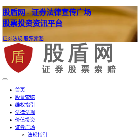
股盾网 - 证券法律宣传广场
股票投资资讯平台
证券法规
股票索赔
证券股票维权网
股盾网
首页
股票索赔
维权指引
法律法规
价值投资
证券广场
法规指引