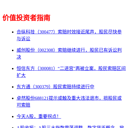
价值投资者指南
合纵科技（300477）索赔时效接近尾声，股民尽快参
与诉讼
威创股份（002308）索赔继续进行，股民已有诉讼判
决
恒信东方（300081）“二进宫”再被立案，股民索赔区间
扩大
东方通（300379）股民索赔持续进行中
卓然股份688121提示或触及重大违法退市，损股民或
可索赔
今天A股，重要拐点！
A股收报：A股三大指数震荡调整，数字货币概念，掀