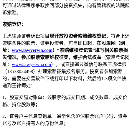
可通过法律程序争取挽回部分投资损失，向有管辖权的法院起
诉索赔。
索赔登记：
王虎律师证券诉讼项目
现开放投资者索赔维权登记
，符合上述
索赔条件的股票、证券投资者，可自即日起，
在股盾网（网
址：
www.lawyerwh.com
）“索赔维权登记表”填写相关股票损
失情况，参加股票索赔维权征集，维护合法权益
（索赔登记网
址：
www.lawyerwh.com
）。或直接通过微信号联系王虎律师
（13538024498）办理索赔征集报名事务。投资者参加索赔
的，需要在交易软件下载打印以下材料，然后将1-3项文件快
递到王律师处：
1、股票交易对账单：该股票的成交日期、成交数量、成交价
格、持仓股数等；
2、证券户主信息查询单：通常包含沪深股票账户号码，资金
账号及账户持有人的身份信息；