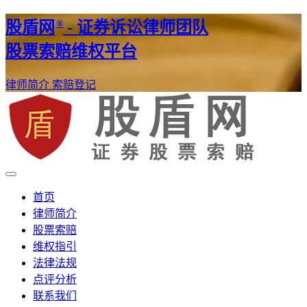
®
股盾网
- 证券诉讼律师团队
股票索赔维权平台
律师简介
索赔登记
证券股票维权网
股盾网
首页
律师简介
股票索赔
维权指引
法律法规
点评分析
联系我们