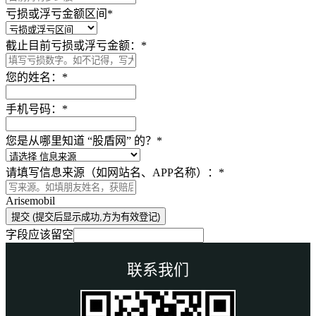
亏损或浮亏金额区间
*
截止目前亏损或浮亏金额：
*
您的姓名：
*
手机号码：
*
您是从哪里知道 “股盾网” 的？
*
请填写信息来源（如网站名、APP名称）：
*
Arisemobil
提交 (提交后显示成功,方为有效登记)
字段应该留空
联系我们