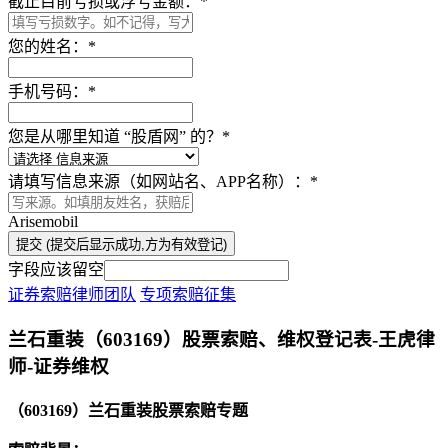
截止目前亏损或浮亏金额：
*
您的姓名：
*
手机号码：
*
您是从哪里知道 “股盾网” 的？
*
请填写信息来源（如网站名、APP名称）：
*
Arisemobil
提交 (提交后显示成功,方为有效登记)
字段应该留空
证券索赔律师团队
专项索赔征集
本文访问量：258354
兰石重装（603169）股票索赔、维权登记表-王虎律
师-证券维权
（603169）兰石重装股票索赔专题