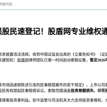
受损股民速登记！股盾网专业维权
涉嫌信息披露违法违规，收到中国证监会出具的《立案告知书》（证监立
关键契机！
股盾网
律师团队已第一时间启动索赔征集，
暂定
2026
券市场因虚假陈述引发的民事赔偿案件的若干规定》，上市公司
股民有权提起民事赔偿诉讼，索赔范围涵盖
投资差额损失、印花
重侵害投资者利益。如今监管与司法机关大力支持投资者维权，大