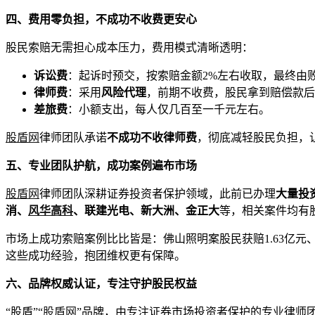
四、费用零负担，不成功不收费更安心
股民索赔无需担心成本压力，费用模式清晰透明：
诉讼费
：起诉时预交，按索赔金额2%左右收取，最终由
律师费
：采用
风险代理
，前期不收费，股民拿到赔偿款后
差旅费
：小额支出，每人仅几百至一千元左右。
股盾网
律师团队承诺
不成功不收律师费
，彻底减轻股民负担，
五、专业团队护航，成功案例遍布市场
股盾网
律师团队深耕证券投资者保护领域，此前已办理
大量投
消、
风华高科
、联建光电、新大洲、金正大
等，相关案件均有
市场上成功索赔案例比比皆是：佛山照明案股民获赔1.63亿元
这些成功经验，抱团维权更有保障。
六、品牌权威认证，专注守护股民权益
“股盾”“
股盾网
”品牌，由专注证券市场投资者保护的专业律师