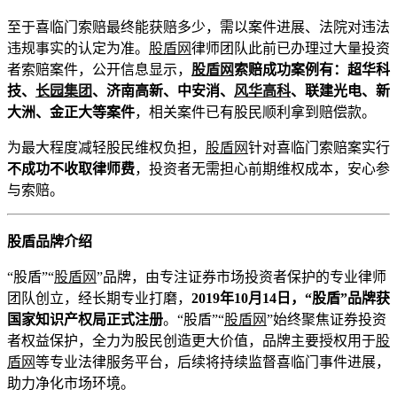
至于喜临门索赔最终能获赔多少，需以案件进展、法院对违法
违规事实的认定为准。
股盾网
律师团队此前已办理过大量投资
者索赔案件，公开信息显示，
股盾网
索赔成功案例有：超华科
技、
长园集团
、济南高新、中安消、
风华高科
、联建光电、新
大洲、金正大等案件
，相关案件已有股民顺利拿到赔偿款。
为最大程度减轻股民维权负担，
股盾网
针对喜临门索赔案实行
不成功不收取律师费
，投资者无需担心前期维权成本，安心参
与索赔。
股盾品牌介绍
“股盾”“
股盾网
”品牌，由专注证券市场投资者保护的专业律师
团队创立，经长期专业打磨，
2019
年
10
月
14
日，
“
股盾
”
品牌获
国家知识产权局正式注册
。“股盾”“
股盾网
”始终聚焦证券投资
者权益保护，全力为股民创造更大价值，品牌主要授权用于
股
盾网
等专业法律服务平台，后续将持续监督喜临门事件进展，
助力净化市场环境。