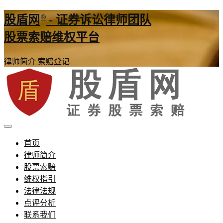
®
股盾网
- 证券诉讼律师团队
股票索赔维权平台
律师简介
索赔登记
证券股票维权网
股盾网
首页
律师简介
股票索赔
维权指引
法律法规
点评分析
联系我们