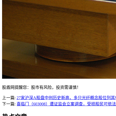
股盾网提醒您：股市有风险，投资需谨慎！
上一篇:
27家沪深A股盘中创历史新高，多只光纤概念股位列其
下一篇:
喜临门（603008）遭证监会立案调查，受损股民可依