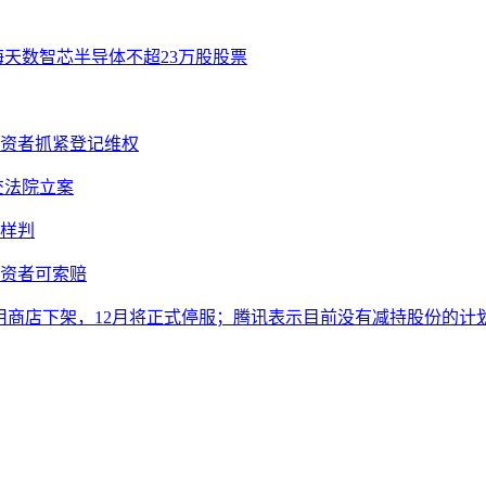
海天数智芯半导体不超23万股股票
投资者抓紧登记维权
提交法院立案
样判
投资者可索赔
从应用商店下架，12月将正式停服；腾讯表示目前没有减持股份的计