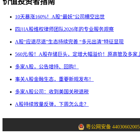
价值投资者指南
10天暴涨160%！A股“最妖”公司横空出世
四川A股维权律师团队2026年的专业服务观察
A股“应退尽退”生态持续完善 “多元出清”特征显现
560元/股！A股存储巨头，定增大幅溢价！原高管及多家
多家A股，公告增持、回购！
事关A股金融生态，重要新规发布！
多家A股公司：收到美国关税退税
A股持续放量反弹，下周怎么走？
粤公网安备 44030602005