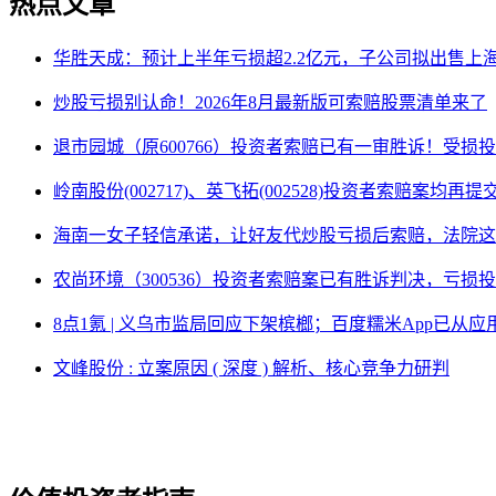
热点文章
华胜天成：预计上半年亏损超2.2亿元，子公司拟出售上
炒股亏损别认命！2026年8月最新版可索赔股票清单来了
退市园城（原600766）投资者索赔已有一审胜诉！受损
岭南股份(002717)、英飞拓(002528)投资者索赔案均再
海南一女子轻信承诺，让好友代炒股亏损后索赔，法院这
农尚环境（300536）投资者索赔案已有胜诉判决，亏损
8点1氪 | 义乌市监局回应下架槟榔；百度糯米App已
文峰股份 : 立案原因 ( 深度 ) 解析、核心竞争力研判