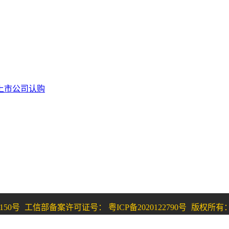
上市公司认购
150号
工信部备案许可证号： 粤ICP备2020122790号
版权所有