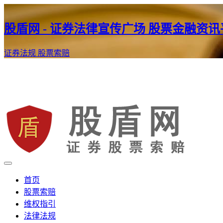
股盾网 - 证券法律宣传广场 股票金融资
证券法规
股票索赔
证券股票维权网
股盾网
首页
股票索赔
维权指引
法律法规