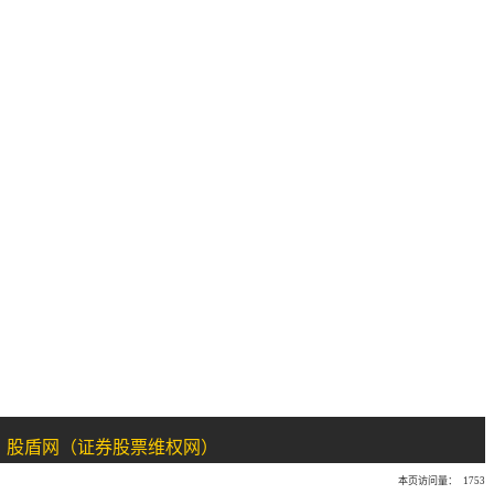
：股盾网（证券股票维权网）
本页访问量： 1753