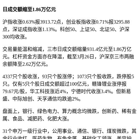
日成交额缩至1.86万亿元
沪指收涨0.63%报3913.72点，创业板指收涨0.71%报3295.88
点，深证成指收涨1.13%。科创50、上证50、北证50、沪深
300均收涨。
交易量能温和缩减，三市日成交额缩量931.4亿元至1.86万亿
元。杠杆资金方面亦在降温，截至3月26日，沪深京三市两融
余额降至2.62万亿元。
4337只个股收涨，93只个股涨停；1073只个股收跌，跌停股5
只。仅有5只个股日成交额超过100亿元，赣锋锂业涨停报
79.67元/股，华工科技涨近4%，宁德时代收涨3.4%。但新易
盛、中际旭创、天孚通信均跌逾2%。
盘面上，银行、绿色电力、算力概念均微跌，创新药、稀有金
属、食品、减肥药、化肥大涨。
31个申万一级行业中，公用事业、通信、银行、煤炭微跌，其
余行业收红。医药生物、有色金属、基础化工领涨，美容护