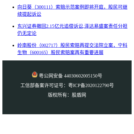
向日葵（300111）索赔示范案例即将开庭，股民可继
续提起诉讼
东兴证券撤回2.15亿元追偿诉讼,泽达易盛案责任分担
仍无定论
岭南股份（002717）股民索赔再提交法院立案，宁科
生物（600165）股民索赔案再有重要进展
粤公网安备 44030602005150号
工信部备案许可证号：粤ICP备2020122790号
版权所有：股盾网
本页访问量： 7958