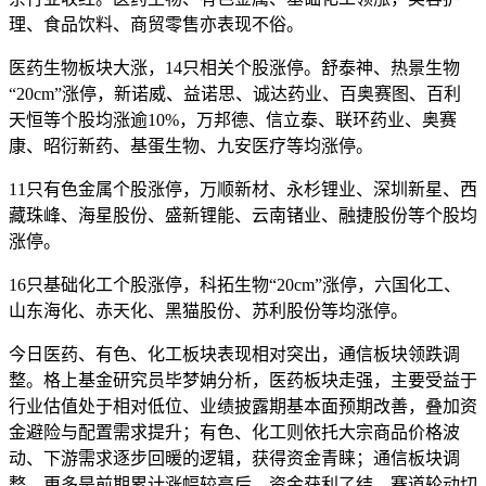
理、食品饮料、商贸零售亦表现不俗。
医药生物板块大涨，14只相关个股涨停。舒泰神、热景生物
“20cm”涨停，新诺威、益诺思、诚达药业、百奥赛图、百利
天恒等个股均涨逾10%，万邦德、信立泰、联环药业、奥赛
康、昭衍新药、基蛋生物、九安医疗等均涨停。
11只有色金属个股涨停，万顺新材、永杉锂业、深圳新星、西
藏珠峰、海星股份、盛新锂能、云南锗业、融捷股份等个股均
涨停。
16只基础化工个股涨停，科拓生物“20cm”涨停，六国化工、
山东海化、赤天化、黑猫股份、苏利股份等均涨停。
今日医药、有色、化工板块表现相对突出，通信板块领跌调
整。格上基金研究员毕梦姌分析，医药板块走强，主要受益于
行业估值处于相对低位、业绩披露期基本面预期改善，叠加资
金避险与配置需求提升；有色、化工则依托大宗商品价格波
动、下游需求逐步回暖的逻辑，获得资金青睐；通信板块调
整，更多是前期累计涨幅较高后，资金获利了结、赛道轮动切