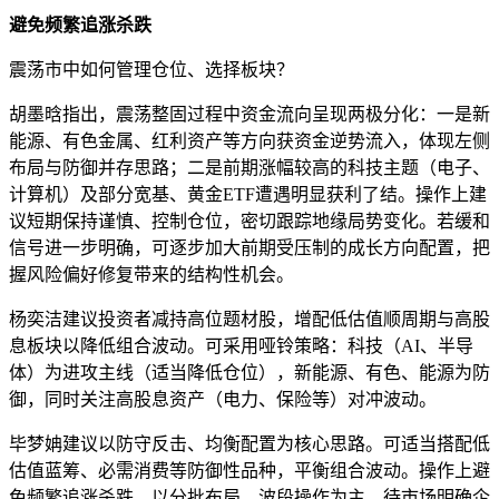
避免频繁追涨杀跌
震荡市中如何管理仓位、选择板块？
胡墨晗指出，震荡整固过程中资金流向呈现两极分化：一是新
能源、有色金属、红利资产等方向获资金逆势流入，体现左侧
布局与防御并存思路；二是前期涨幅较高的科技主题（电子、
计算机）及部分宽基、黄金ETF遭遇明显获利了结。操作上建
议短期保持谨慎、控制仓位，密切跟踪地缘局势变化。若缓和
信号进一步明确，可逐步加大前期受压制的成长方向配置，把
握风险偏好修复带来的结构性机会。
杨奕洁建议投资者减持高位题材股，增配低估值顺周期与高股
息板块以降低组合波动。可采用哑铃策略：科技（AI、半导
体）为进攻主线（适当降低仓位），新能源、有色、能源为防
御，同时关注高股息资产（电力、保险等）对冲波动。
毕梦姌建议以防守反击、均衡配置为核心思路。可适当搭配低
估值蓝筹、必需消费等防御性品种，平衡组合波动。操作上避
免频繁追涨杀跌，以分批布局、波段操作为主，待市场明确企