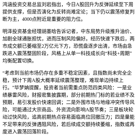
鸿涵投资交易总监刘岩指出，今日A股回升为反弹延续至下周
提供支撑，但是否演化为反转尚难定论；当下仍以震荡修复判
断为主，4000点附近是重要的阻力位。
明泽投资基金经理胡墨晗告诉记者，中东局势升级推升油价、
加剧全球通胀担忧，进而压制风险偏好。经历快速下跌后，两
市成交额已萎缩至2万亿元下方，恐慌盘逐步出清，市场由急
跌进入震荡整固阶段，风格上从单一科技成长向“科技+周期”
均衡配置切换。
“考虑到当前市场仍存在多重不稳定因素，且指数尚未完全企
稳，预计下周A股大概率延续震荡整理，难现单边持续上
行。”毕梦姌提醒，投资者当前需重点防范四类风险：一是业
绩暴雷风险，财报密集披露期，部分前期热门标的若业绩不及
预期，易引发股价快速回调；二是外围市场与地缘冲突传导风
险，可能通过大宗商品、外资流向影响A股节奏；三是板块轮
动过快风险，追高前期热点容易面临高位回撤压力；四是量能
不足带来的反弹遇阻风险，若后续成交额持续萎缩，指数或再
度进入震荡回落阶段。