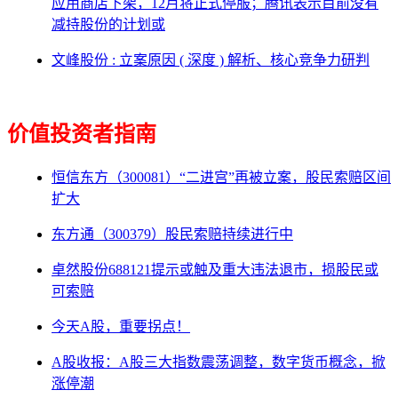
应用商店下架，12月将正式停服；腾讯表示目前没有
减持股份的计划或
文峰股份 : 立案原因 ( 深度 ) 解析、核心竞争力研判
价值投资者指南
恒信东方（300081）“二进宫”再被立案，股民索赔区间
扩大
东方通（300379）股民索赔持续进行中
卓然股份688121提示或触及重大违法退市，损股民或
可索赔
今天A股，重要拐点！
A股收报：A股三大指数震荡调整，数字货币概念，掀
涨停潮