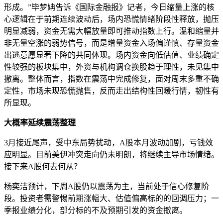
形成。”毕梦姌告诉《国际金融报》记者，今日缩量上涨的核
心逻辑在于前期连续波动后，场内恐慌情绪阶段性释放，抛压
明显减弱，资金无需大幅放量即可推动指数上行。温和缩量并
非无量空涨的弱势信号，而是增量资金入场偏谨慎、存量资金
出逃意愿显著下降的共同体现。场内资金向低估值、业绩确定
性较强的板块集中，外资与机构调仓换股趋于理性，未见集中
撤离。整体而言，指数在震荡中完成修复，面对周末多重不确
定性，市场未现恐慌抛售，反而走出结构性回暖行情，韧性有
所显现。
大概率延续震荡整理
3月接近尾声，受中东局势扰动，A股本月波动加剧，亏钱效
应明显。目前美伊冲突走向仍未明朗，将继续主导市场情绪。
接下来A股何去何从？
杨奕洁预计，下周A股仍以震荡为主，当前处于信心修复阶
段。投资者需警惕前期涨幅大、估值偏高标的的回调压力；一
季报业绩分化，部分标的不及预期引发的资金撤离。