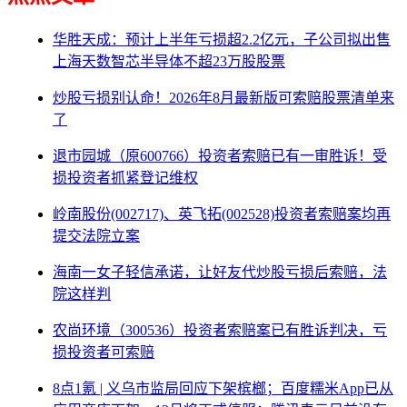
华胜天成：预计上半年亏损超2.2亿元，子公司拟出售
上海天数智芯半导体不超23万股股票
炒股亏损别认命！2026年8月最新版可索赔股票清单来
了
退市园城（原600766）投资者索赔已有一审胜诉！受
损投资者抓紧登记维权
岭南股份(002717)、英飞拓(002528)投资者索赔案均再
提交法院立案
海南一女子轻信承诺，让好友代炒股亏损后索赔，法
院这样判
农尚环境（300536）投资者索赔案已有胜诉判决，亏
损投资者可索赔
8点1氪 | 义乌市监局回应下架槟榔；百度糯米App已从