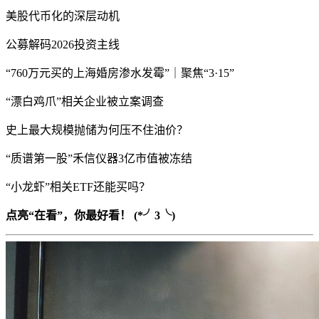
美股代币化的深层动机
公募解码2026投资主线
“760万元买的上海婚房渗水发霉”｜聚焦“3·15”
“漂白鸡爪”相关企业被立案调查
史上最大规模抛储为何压不住油价？
“质谱第一股”禾信仪器3亿市值被冻结
“小龙虾”相关ETF还能买吗？
点亮“在看”，你最好看！ (*╯3╰)