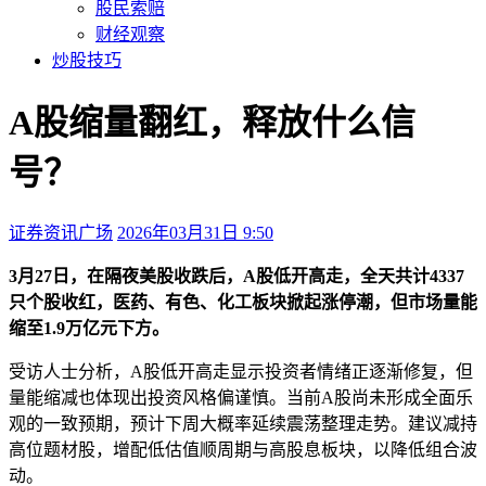
股民索赔
财经观察
炒股技巧
A股缩量翻红，释放什么信
号？
证券资讯广场
2026年03月31日 9:50
本文访问量：146
3月27日，在隔夜美股收跌后，A股低开高走，全天共计4337
只个股收红，医药、有色、化工板块掀起涨停潮，但市场量能
缩至1.9万亿元下方。
受访人士分析，A股低开高走显示投资者情绪正逐渐修复，但
量能缩减也体现出投资风格偏谨慎。当前A股尚未形成全面乐
观的一致预期，预计下周大概率延续震荡整理走势。建议减持
高位题材股，增配低估值顺周期与高股息板块，以降低组合波
动。