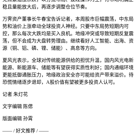
稳且量能放大后，再逐步调整仓位节奏。
万霁资产董事长牛春宝告诉记者，本周股市巨幅震荡，中东局
势和油价上涨牵动全球投资人神经。只要中东局势短期内可
控，那么每次大跌均是买入良机。地缘冲突或导致短期反复震
荡，但不会成为大盘转势理由。继续看好人工智能、出海、资
源（铜、铝、磷、锂、储能）、高息等方向。
夏风光表示，全球对传统能源供给的担忧升温，国内风光电新
能源、新能源车、储能等有望获得实质性利好；国内通缩环境
更能抵御通胀压力，地缘政治安全亦可能给资产带来溢价。待
恐慌情绪逐步退却，A股价值有望被更多投资人认可。
记者 朱灯花
文字编辑 陈偲
版面编辑 孙霄
—— / 好文推荐 / ——