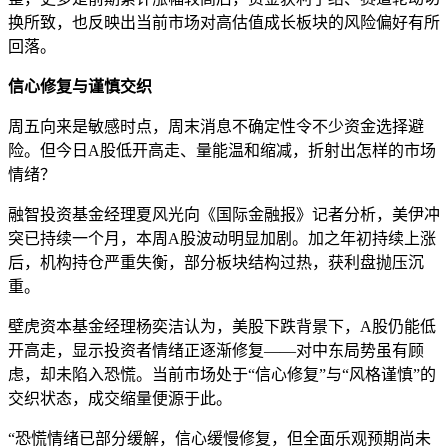
换所致，也反映出当前市场对高估值成长板块的风险偏好有所
回落。
信心修复与谨慎交织
周五向来是敏感时点，周末消息不确定性令不少资金选择避
险。但今日A股低开高走、量能温和缩减，折射出怎样的市场
情绪？
融智投资基金经理夏风光向《国际金融报》记者分析，美伊冲
突已持续一个月，本周A股波动明显加剧。加之年初持续上涨
后，机构持仓严重失衡，部分板块结构过热，获利盘抛压沉
重。
壁虎资本基金经理杨奕洁认为，美股下跌背景下，A股仍能低
开高走，显示投资者情绪正逐渐修复——对中东局势虽有顾
虑，却未陷入恐慌。当前市场处于“信心修复”与“风格谨慎”的
交织状态，成交缩量便源于此。
“恐慌情绪已部分缓解，信心缓慢修复，但全面乐观预期尚未