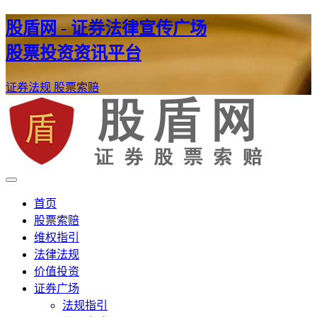
股盾网 - 证券法律宣传广场
股票投资资讯平台
证券法规
股票索赔
证券股票维权网
股盾网
首页
股票索赔
维权指引
法律法规
价值投资
证券广场
法规指引