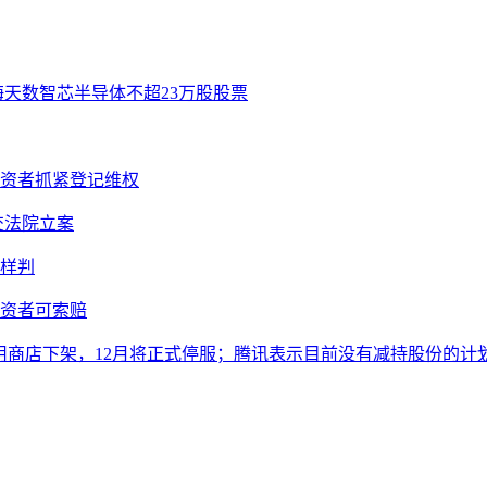
海天数智芯半导体不超23万股股票
投资者抓紧登记维权
提交法院立案
样判
投资者可索赔
从应用商店下架，12月将正式停服；腾讯表示目前没有减持股份的计