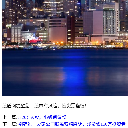
股盾网提醒您：股市有风险，投资需谨慎！
上一篇:
3.26：A股，小级别调整
下一篇:
别错过！57家公司股民索赔胜诉，涉及逾150万投资者