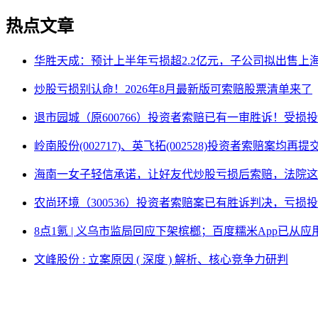
热点文章
华胜天成：预计上半年亏损超2.2亿元，子公司拟出售上
炒股亏损别认命！2026年8月最新版可索赔股票清单来了
退市园城（原600766）投资者索赔已有一审胜诉！受损
岭南股份(002717)、英飞拓(002528)投资者索赔案均再
海南一女子轻信承诺，让好友代炒股亏损后索赔，法院这
农尚环境（300536）投资者索赔案已有胜诉判决，亏损
8点1氪 | 义乌市监局回应下架槟榔；百度糯米App已
文峰股份 : 立案原因 ( 深度 ) 解析、核心竞争力研判