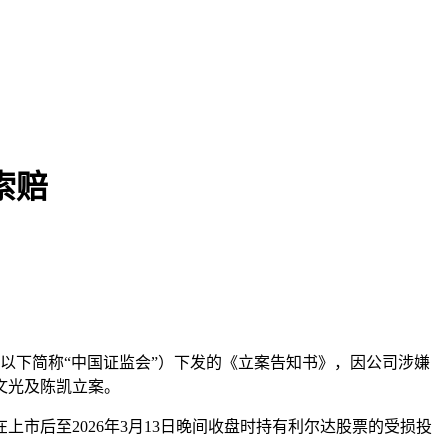
索赔
本文访问量： 148
（以下简称“中国证监会”）下发的《立案告知书》，因公司涉嫌
文光及陈凯立案。
市后至2026年3月13日晚间收盘时持有利尔达股票的受损投