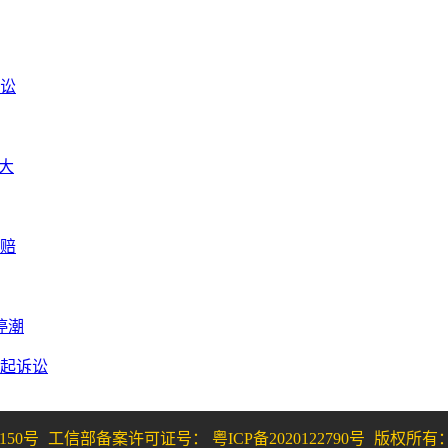
诉讼
扩大
索赔
停潮
提起诉讼
150号
工信部备案许可证号： 粤ICP备2020122790号
版权所有