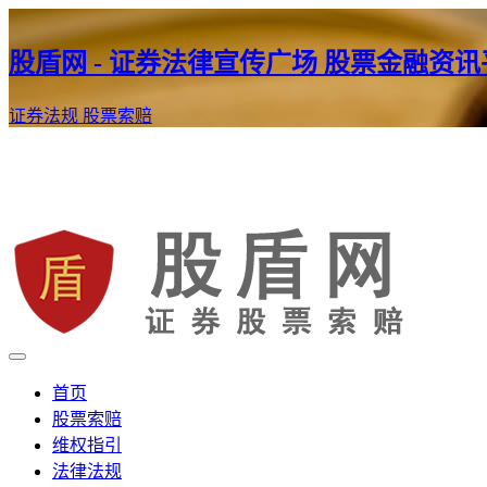
股盾网 - 证券法律宣传广场 股票金融资
证券法规
股票索赔
证券股票维权网
股盾网
首页
股票索赔
维权指引
法律法规