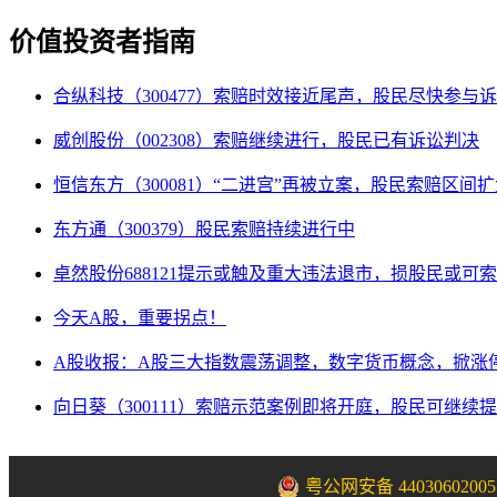
价值投资者指南
合纵科技（300477）索赔时效接近尾声，股民尽快参与
威创股份（002308）索赔继续进行，股民已有诉讼判决
恒信东方（300081）“二进宫”再被立案，股民索赔区间
东方通（300379）股民索赔持续进行中
卓然股份688121提示或触及重大违法退市，损股民或可
今天A股，重要拐点！
A股收报：A股三大指数震荡调整，数字货币概念，掀涨
向日葵（300111）索赔示范案例即将开庭，股民可继续
粤公网安备 44030602005