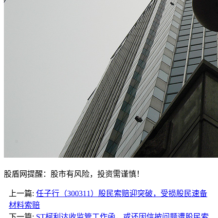
股盾网提醒：股市有风险，投资需谨慎！
上一篇:
任子行（300311）股民索赔迎突破，受损股民速备
材料索赔
下一篇:
ST柯利达收监管工作函，或还因信披问题遭股民索