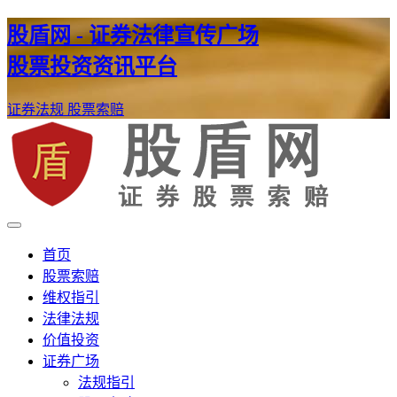
股盾网 - 证券法律宣传广场
股票投资资讯平台
证券法规
股票索赔
证券股票维权网
股盾网
首页
股票索赔
维权指引
法律法规
价值投资
证券广场
法规指引