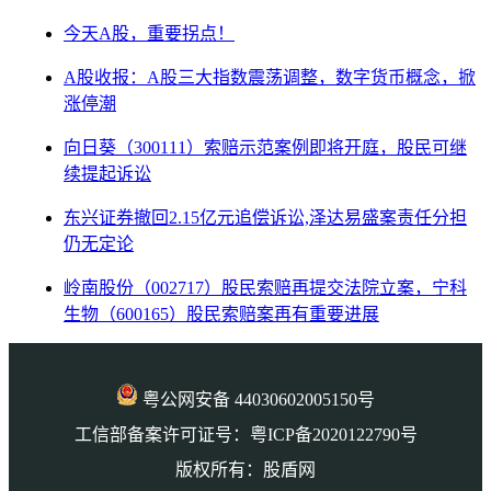
今天A股，重要拐点！
A股收报：A股三大指数震荡调整，数字货币概念，掀
涨停潮
向日葵（300111）索赔示范案例即将开庭，股民可继
续提起诉讼
东兴证券撤回2.15亿元追偿诉讼,泽达易盛案责任分担
仍无定论
岭南股份（002717）股民索赔再提交法院立案，宁科
生物（600165）股民索赔案再有重要进展
粤公网安备 44030602005150号
工信部备案许可证号：粤ICP备2020122790号
版权所有：股盾网