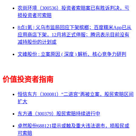
农尚环境（300536）投资者索赔案已有胜诉判决，亏
损投资者可索赔
8点1氪 | 义乌市监局回应下架槟榔；百度糯米App已从
应用商店下架，12月将正式停服；腾讯表示目前没有
减持股份的计划或
文峰股份 : 立案原因 ( 深度 ) 解析、核心竞争力研判
价值投资者指南
恒信东方（300081）“二进宫”再被立案，股民索赔区间
扩大
东方通（300379）股民索赔持续进行中
卓然股份688121提示或触及重大违法退市，损股民或
可索赔