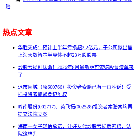
赔
热点文章
华胜天成：预计上半年亏损超2.2亿元，子公司拟出售
上海天数智芯半导体不超23万股股票
炒股亏损别认命！2026年8月最新版可索赔股票清单来
了
退市园城（原600766）投资者索赔已有一审胜诉！受
损投资者抓紧登记维权
岭南股份(002717)、英飞拓(002528)投资者索赔案均再
提交法院立案
海南一女子轻信承诺，让好友代炒股亏损后索赔，法
院这样判