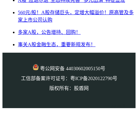
A股“应退尽退”生态持续完善 “多元出清”特征显现
560元/股！A股存储巨头，定增大幅溢价！原高管及多
家上市公司认购
多家A股，公告增持、回购！
事关A股金融生态，重要新规发布！
粤公网安备 44030602005150号
工信部备案许可证号：粤ICP备2020122790号
版权所有：股盾网
本页访问量： 1299