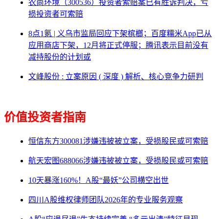
农尚环境（300536）投资者索赔案已有胜诉判决，亏
损投资者可索赔
8点1氪 | 义乌市监局回应下架槟榔；百度糯米App已从
应用商店下架，12月将正式停服；腾讯表示目前没有
减持股份的计划或
文峰股份 : 立案原因 ( 深度 ) 解析、核心竞争力研判
价值投资者指南
恒信东方300081涉嫌违披被立案，受损股民或可索赔
航天宏图688066涉嫌违披被立案，受损股民或可索赔
10天暴涨160%！A股“最妖”公司横空出世
四川A股维权律师团队2026年的专业服务观察