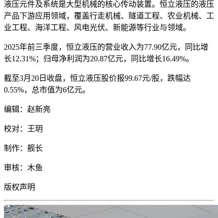
液压元件及系统是大型机械的核心传动装置。恒立液压的液压
产品下游应用领域，覆盖行走机械、隧道工程、农业机械、工
业工程、海洋工程、风电光伏、新能源等行业与领域。
2025
年前三季度，恒立液压的营业收入为
77.90
亿元，同比增
长
12.31%
；归母净利润为
20.87
亿元，同比增长
16.49%
。
截至
3
月
20
日收盘，恒立液压股价报
99.67
元
/
股，跌幅达
0.55%
，总市值为
6
亿元。
编辑：赵新亮
校对：王玥
制作：舰长
审核：木鱼
版权声明