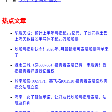
热点文章
华胜天成：预计上半年亏损超2.2亿元，子公司拟出售
上海天数智芯半导体不超23万股股票
炒股亏损别认命！2026年8月最新版可索赔股票清单来
了
退市园城（原600766）投资者索赔已有一审胜诉！受
损投资者抓紧登记维权
岭南股份(002717)、英飞拓(002528)投资者索赔案均再
提交法院立案
海南一女子轻信承诺，让好友代炒股亏损后索赔，法
院这样判