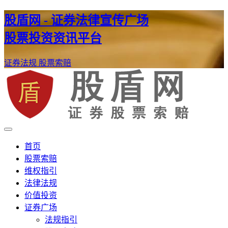
股盾网 - 证券法律宣传广场
股票投资资讯平台
证券法规
股票索赔
证券股票维权网
股盾网
首页
股票索赔
维权指引
法律法规
价值投资
证券广场
法规指引