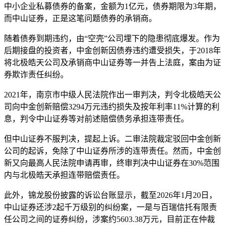
中小企业私募债券的备案，金额为1亿元，债券期限为3年期，
而中山证券，正是这笔问题债券的承销商。
随着债券到期违约，由“空壳”公司埋下的隐患彻底爆发。作为
后期接盘的投资者，中金创新因债券违约遭受损失，于2018年
将北极皓天公司及承销商中山证券等一并告上法庭，案由为证
券欺诈责任纠纷。
2021年，南京市中级人民法院作出一审判决，判令北极皓天公
司向中金创新赔偿3294万元违约损失及按年利率11%计算的利
息，判令中山证券等对前述赔偿债务承担连带责任。
但中山证券不服判决，提起上诉。二审法院裁定驳回中金创新
公司的起诉，免除了中山证券所涉的连带责任。然而，中金创
新又向最高人民法院申请再审，终审判决中山证券在30%范围
内与北极皓天承担连带赔偿责任。
此外，锦龙股份披露的诉讼台账显示，截至2026年1月20日，
中山证券还涉2起千万级别的纠纷案，一是与百瑞信托有限责
任公司之间的证券纠纷，涉案约5603.38万元，目前正在仲裁