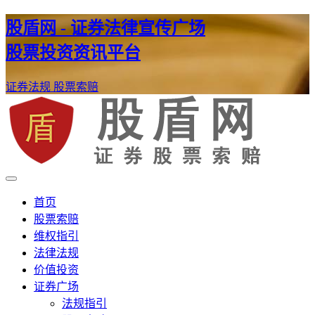
股盾网 - 证券法律宣传广场
股票投资资讯平台
证券法规
股票索赔
证券股票维权网
股盾网
首页
股票索赔
维权指引
法律法规
价值投资
证券广场
法规指引