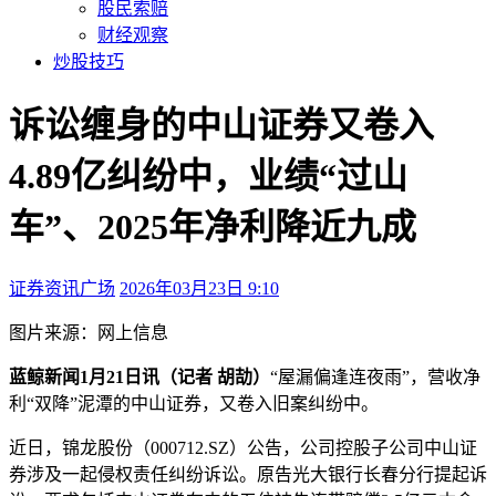
股民索赔
财经观察
炒股技巧
诉讼缠身的中山证券又卷入
4.89亿纠纷中，业绩“过山
车”、2025年净利降近九成
证券资讯广场
2026年03月23日 9:10
本文访问量：140
图片来源：
网上信息
蓝鲸新闻1月21日讯（记者 胡劼）
“屋漏偏逢连夜雨”，营收净
利“双降”泥潭的中山证券，又卷入旧案纠纷中。
近日，锦龙股份（000712.SZ）公告，公司控股子公司中山证
券涉及一起侵权责任纠纷诉讼。原告光大银行长春分行提起诉