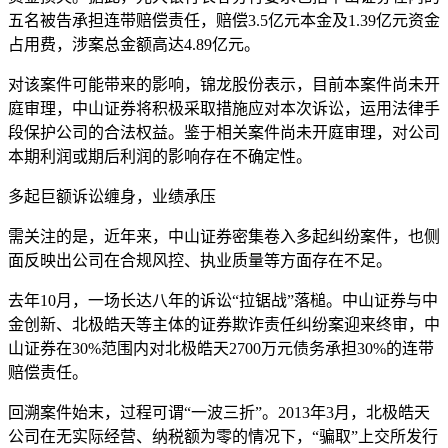
五名被告承担连带赔偿责任，赔偿3.5亿元本金及1.39亿元资金
占用费，涉案总金额高达4.89亿元。
对该案件可能带来的影响，锦龙股份表示，目前本案件尚未开
庭审理，中山证券将积极采取措施应对本次诉讼，运用法律手
段保护公司的合法权益。鉴于相关案件尚未开庭审理，对公司
本期利润或期后利润的影响存在不确定性。
多起巨额诉讼缠身，业绩承压
需关注的是，近年来，中山证券密集卷入多起纠纷案件，也侧
面反映出公司在合规风控、执业质量等方面存在不足。
去年10月，一场长达八年的诉讼“拉锯战”落槌。中山证券与中
金创新、北极皓天等主体的证券欺诈责任纠纷案迎来终审，中
山证券在30%范围内对北极皓天2700万元债务承担30%的连带
赔偿责任。
回溯案件始末，过程可谓“一波三折”。2013年3月，北极皓天
公司在无实际经营、纳税额为零的情况下，“骗取”上交所发行