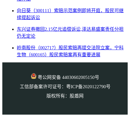
向日葵（300111）索赔示范案例即将开庭，股民可继
续提起诉讼
东兴证券撤回2.15亿元追偿诉讼,泽达易盛案责任分担
仍无定论
岭南股份（002717）股民索赔再提交法院立案，宁科
生物（600165）股民索赔案再有重要进展
粤公网安备 44030602005150号
工信部备案许可证号：粤ICP备2020122790号
版权所有：股盾网
本页访问量： 9057