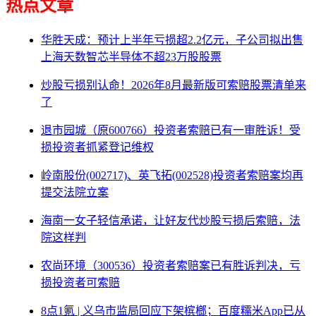
热点文章
华胜天成：预计上半年亏损超2.2亿元，子公司拟出售
上海天数智芯半导体不超23万股股票
炒股亏损别认命！2026年8月最新版可索赔股票清单来
了
退市园城（原600766）投资者索赔已有一审胜诉！受
损投资者抓紧登记维权
岭南股份(002717)、英飞拓(002528)投资者索赔案均再
提交法院立案
海南一女子轻信承诺，让好友代炒股亏损后索赔，法
院这样判
农尚环境（300536）投资者索赔案已有胜诉判决，亏
损投资者可索赔
8点1氪 | 义乌市监局回应下架槟榔；百度糯米App已从