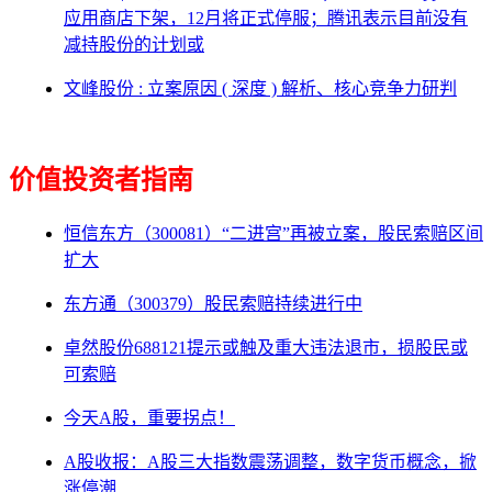
应用商店下架，12月将正式停服；腾讯表示目前没有
减持股份的计划或
文峰股份 : 立案原因 ( 深度 ) 解析、核心竞争力研判
价值投资者指南
恒信东方（300081）“二进宫”再被立案，股民索赔区间
扩大
东方通（300379）股民索赔持续进行中
卓然股份688121提示或触及重大违法退市，损股民或
可索赔
今天A股，重要拐点！
A股收报：A股三大指数震荡调整，数字货币概念，掀
涨停潮