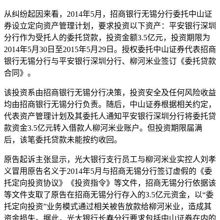
从纠纷起因来看，2014年5月，招商银行无锡分行委托中山证
券设立定向资产管理计划，要求投资以下资产：平安银行深圳
分行作为受托人的委托贷款，投资金额3.5亿元，投资期限为
2014年5月30日至2015年5月29日。授权委托中山证券代表招商
银行无锡分行与平安银行深圳分行、柳河米业签订《委托贷款
合同》。
该投资系由招商银行无锡分行决策，投资安全及任何风险收益
均由招商银行无锡分行负责。随后，中山证券根据相关约定，
代表资产管理计划及其委托人通知平安银行深圳分行将委托贷
款资金3.5亿元转入借款人柳河米业账户。但投资期限届满
后，该笔委托贷款未能按约收回。
原告起诉主张显示，光大银行支行员工与柳河米业实控人刘孝
义冒用原告名义于2014年5月与招商无锡分行签订虚假的《委
托定向投资协议》《投资指令》等文件，招商无锡分行依据该
等文件支取了原告在招商无锡分行存入的3.5亿元资金，以“委
托定向投资”业务模式通过相关被告放款给柳河米业，造成其
资金损失。据此，光大银行长春分行要求包括中山证券在内的