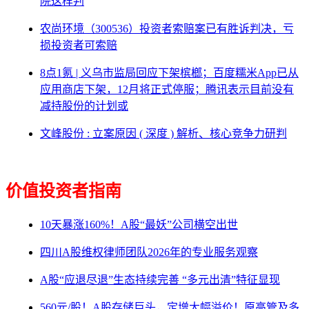
院这样判
农尚环境（300536）投资者索赔案已有胜诉判决，亏
损投资者可索赔
8点1氪 | 义乌市监局回应下架槟榔；百度糯米App已从
应用商店下架，12月将正式停服；腾讯表示目前没有
减持股份的计划或
文峰股份 : 立案原因 ( 深度 ) 解析、核心竞争力研判
价值投资者指南
10天暴涨160%！A股“最妖”公司横空出世
四川A股维权律师团队2026年的专业服务观察
A股“应退尽退”生态持续完善 “多元出清”特征显现
560元/股！A股存储巨头，定增大幅溢价！原高管及多