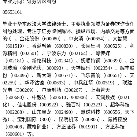
专业方向：证券诉讼纠纷
85653161
毕业于华东政法大学法律硕士，主要执业领域为证券欺诈责任
纠纷处理，专注于证券虚假陈述、操纵市场、内幕交易等方面
的9）、金花股份（600080）、中安消（600654）、大智慧
（601519）、香溢融通（600830）、长园集团（600525）、利
源精制（002501）、宁波东力（002164）、粤传媒
（002181）、新纶科技（002341）、抚顺特钢（600399）、金
刚玻璃（金刚光伏，300093）、天神娱乐（002354）、辉丰股
份（002496）、新大洲（000571）、飞乐音响（600651）、天
02259）、华泽钴镍（000693）、中兵红箭（000519）、联建
光电（300269）、尔康制药（300267）、上海普天
（600680）、中毅达（600610，900906）、天润数娱（0021
化）、佳电股份（000922）、雅百特（002323）、超华科技
（002288）、山东墨龙（002490）、慧球科技（600556，天下
秀）、宝利国际（300）、昆明机床（600806）、藏格控股
（000408，藏格矿业）、方正证券（601901）、方正科技
（600601）等。