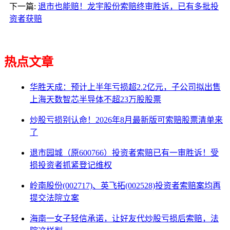
下一篇:
退市也能赔！龙宇股份索赔终审胜诉，已有多批投
资者获赔
热点文章
华胜天成：预计上半年亏损超2.2亿元，子公司拟出售
上海天数智芯半导体不超23万股股票
炒股亏损别认命！2026年8月最新版可索赔股票清单来
了
退市园城（原600766）投资者索赔已有一审胜诉！受
损投资者抓紧登记维权
岭南股份(002717)、英飞拓(002528)投资者索赔案均再
提交法院立案
海南一女子轻信承诺，让好友代炒股亏损后索赔，法