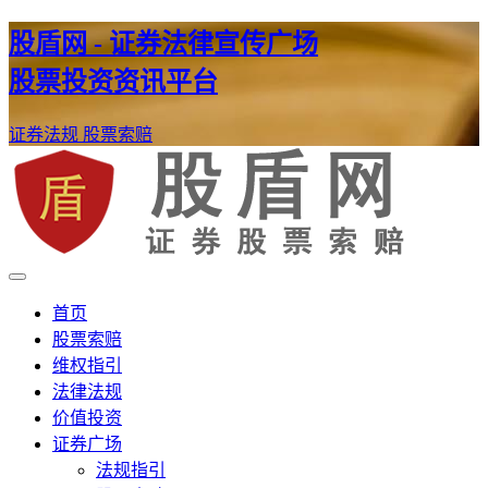
股盾网 - 证券法律宣传广场
股票投资资讯平台
证券法规
股票索赔
证券股票维权网
股盾网
首页
股票索赔
维权指引
法律法规
价值投资
证券广场
法规指引