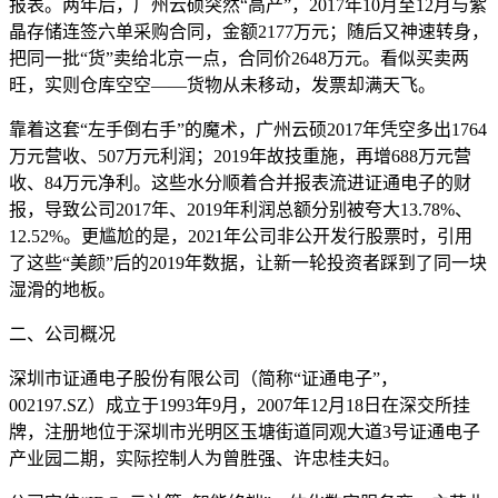
报表。两年后，广州云硕突然“高产”，2017年10月至12月与紫
晶存储连签六单采购合同，金额2177万元；随后又神速转身，
把同一批“货”卖给北京一点，合同价2648万元。看似买卖两
旺，实则仓库空空——货物从未移动，发票却满天飞。
靠着这套“左手倒右手”的魔术，广州云硕2017年凭空多出1764
万元营收、507万元利润；2019年故技重施，再增688万元营
收、84万元净利。这些水分顺着合并报表流进证通电子的财
报，导致公司2017年、2019年利润总额分别被夸大13.78%、
12.52%。更尴尬的是，2021年公司非公开发行股票时，引用
了这些“美颜”后的2019年数据，让新一轮投资者踩到了同一块
湿滑的地板。
二、公司概况
深圳市证通电子股份有限公司（简称“证通电子”，
002197.SZ）成立于1993年9月，2007年12月18日在深交所挂
牌，注册地位于深圳市光明区玉塘街道同观大道3号证通电子
产业园二期，实际控制人为曾胜强、许忠桂夫妇。