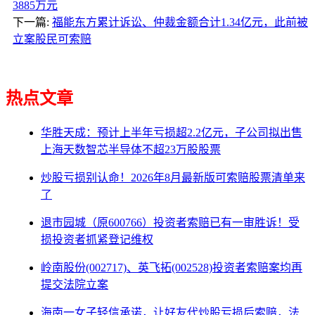
3885万元
下一篇:
福能东方累计诉讼、仲裁金额合计1.34亿元，此前被
立案股民可索赔
热点文章
华胜天成：预计上半年亏损超2.2亿元，子公司拟出售
上海天数智芯半导体不超23万股股票
炒股亏损别认命！2026年8月最新版可索赔股票清单来
了
退市园城（原600766）投资者索赔已有一审胜诉！受
损投资者抓紧登记维权
岭南股份(002717)、英飞拓(002528)投资者索赔案均再
提交法院立案
海南一女子轻信承诺，让好友代炒股亏损后索赔，法