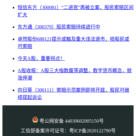
恒信东方（300081）“二进宫”再被立案，股民索赔区间
扩大
东方通（300379）股民索赔持续进行中
卓然股份688121提示或触及重大违法退市，损股民或
可索赔
今天A股，重要拐点！
A股收报：A股三大指数震荡调整，数字货币概念，掀
涨停潮
向日葵（300111）索赔示范案例即将开庭，股民可继
续提起诉讼
粤公网安备 44030602005150号
工信部备案许可证号：粤ICP备2020122790号