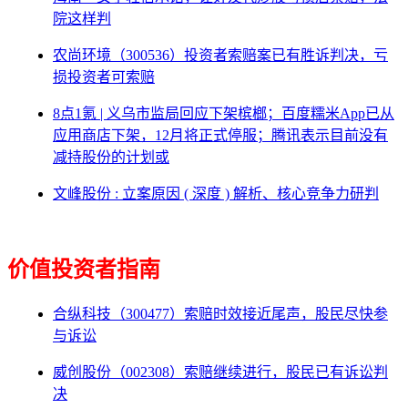
院这样判
农尚环境（300536）投资者索赔案已有胜诉判决，亏
损投资者可索赔
8点1氪 | 义乌市监局回应下架槟榔；百度糯米App已从
应用商店下架，12月将正式停服；腾讯表示目前没有
减持股份的计划或
文峰股份 : 立案原因 ( 深度 ) 解析、核心竞争力研判
价值投资者指南
合纵科技（300477）索赔时效接近尾声，股民尽快参
与诉讼
威创股份（002308）索赔继续进行，股民已有诉讼判
决