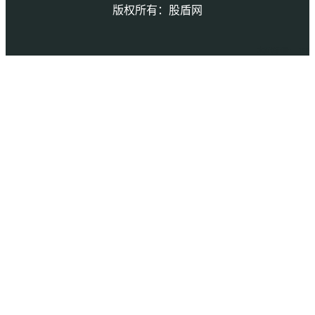
版权所有：股盾网
本页访问量： 159