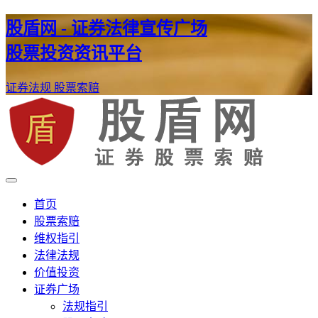
股盾网 - 证券法律宣传广场
股票投资资讯平台
证券法规
股票索赔
证券股票维权网
股盾网
首页
股票索赔
维权指引
法律法规
价值投资
证券广场
法规指引