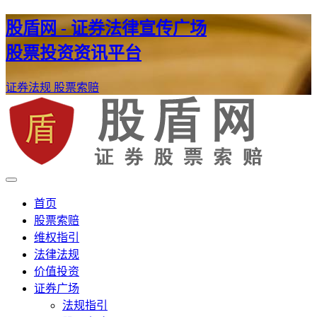
股盾网 - 证券法律宣传广场
股票投资资讯平台
证券法规
股票索赔
证券股票维权网
股盾网
首页
股票索赔
维权指引
法律法规
价值投资
证券广场
法规指引