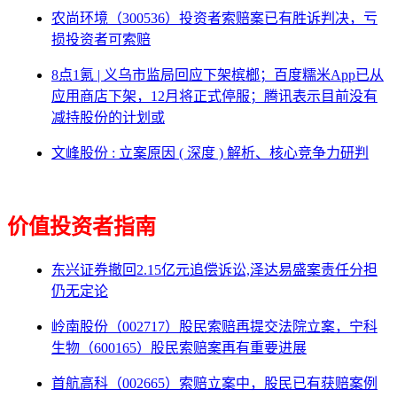
农尚环境（300536）投资者索赔案已有胜诉判决，亏
损投资者可索赔
8点1氪 | 义乌市监局回应下架槟榔；百度糯米App已从
应用商店下架，12月将正式停服；腾讯表示目前没有
减持股份的计划或
文峰股份 : 立案原因 ( 深度 ) 解析、核心竞争力研判
价值投资者指南
东兴证券撤回2.15亿元追偿诉讼,泽达易盛案责任分担
仍无定论
岭南股份（002717）股民索赔再提交法院立案，宁科
生物（600165）股民索赔案再有重要进展
首航高科（002665）索赔立案中，股民已有获赔案例