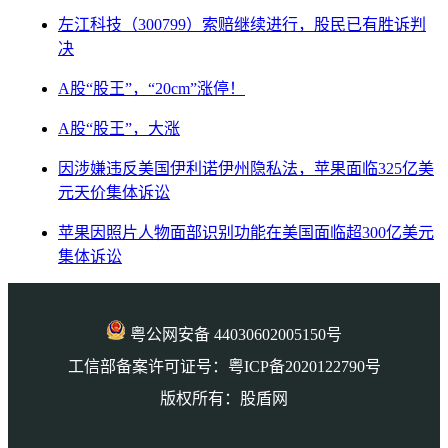
左江科技（300799）索赔继续进行，股民已有胜诉判
决
A股“股王”，“20cm”涨停！
A股“股王”，大涨
因涉嫌违反美国伊利诺伊州隐私法，苹果面临325亿美
元天价集体诉讼
苹果因照片人物面部识别功能在美国面临超300亿美元
集体诉讼
粤公网安备 44030602005150号
工信部备案许可证号：粤ICP备2020122790号
版权所有：股盾网