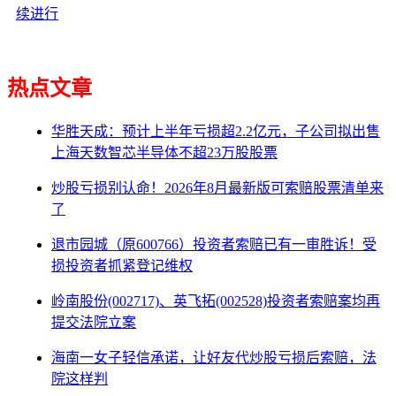
续进行
热点文章
华胜天成：预计上半年亏损超2.2亿元，子公司拟出售
上海天数智芯半导体不超23万股股票
炒股亏损别认命！2026年8月最新版可索赔股票清单来
了
退市园城（原600766）投资者索赔已有一审胜诉！受
损投资者抓紧登记维权
岭南股份(002717)、英飞拓(002528)投资者索赔案均再
提交法院立案
海南一女子轻信承诺，让好友代炒股亏损后索赔，法
院这样判