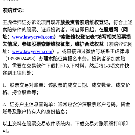
索赔登记：
王虎律师证券诉讼项目
现开放投资者索赔维权登记
，符合上述
索赔条件的股票、证券投资者，可自即日起，
在股盾网（网
址：
www.lawyerwh.com
）“索赔维权登记表”填写相关股票损
失情况，参加股票索赔维权征集，维护合法权益
（索赔登记网
址：
www.lawyerwh.com
）。或直接通过微信号联系王虎律师
（13538024498）办理索赔征集报名事务。投资者参加索赔
的，需要在交易软件下载打印以下材料，然后将1-3项文件快
递到王律师处：
1、股票交易对账单：该股票的成交日期、成交数量、成交价
格、持仓股数等；
2、证券户主信息查询单：通常包含沪深股票账户号码，资金
账号及账户持有人的身份信息；
以上资料在股票交易软件系统内，下载交易对账明细打印即
可。