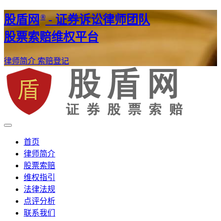
®
股盾网
- 证券诉讼律师团队
股票索赔维权平台
律师简介
索赔登记
证券股票维权网
股盾网
首页
律师简介
股票索赔
维权指引
法律法规
点评分析
联系我们