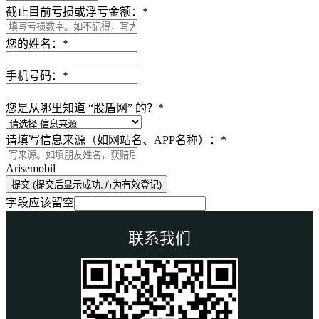
截止目前亏损或浮亏金额：
*
您的姓名：
*
手机号码：
*
您是从哪里知道 “股盾网” 的？
*
请填写信息来源（如网站名、APP名称）：
*
Arisemobil
提交 (提交后显示成功,方为有效登记)
字段应该留空
联系我们