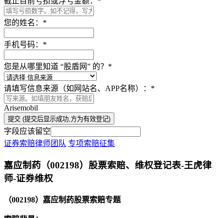
截止目前亏损或浮亏金额：
*
您的姓名：
*
手机号码：
*
您是从哪里知道 “股盾网” 的？
*
请填写信息来源（如网站名、APP名称）：
*
Arisemobil
提交 (提交后显示成功,方为有效登记)
字段应该留空
证券索赔律师团队
专项索赔征集
本文访问量：40517
嘉应制药（002198）股票索赔、维权登记表-王虎律
师-证券维权
（002198）嘉应制药股票索赔专题