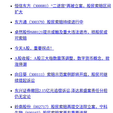
恒信东方（300081）“二进宫”再被立案，股民索赔区间
扩大
东方通（300379）股民索赔持续进行中
卓然股份688121提示或触及重大违法退市，损股民或
可索赔
今天A股，重要拐点！
A股收报：A股三大指数震荡调整，数字货币概念，掀
涨停潮
向日葵（300111）索赔示范案例即将开庭，股民可继
续提起诉讼
东兴证券撤回2.15亿元追偿诉讼,泽达易盛案责任分担
仍无定论
岭南股份（002717）股民索赔再提交法院立案，宁科
生物（600165）股民索赔案再有重要进展