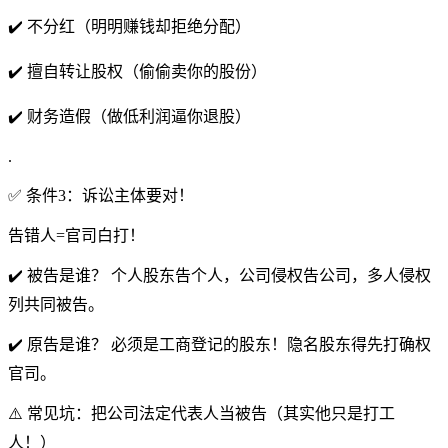
✔️ 不分红（明明赚钱却拒绝分配）
✔️ 擅自转让股权（偷偷卖你的股份）
✔️ 财务造假（做低利润逼你退股）
.
✅ 条件3：诉讼主体要对！
告错人=官司白打！
✔️ 被告是谁？ 个人股东告个人，公司侵权告公司，多人侵权
列共同被告。
✔️ 原告是谁？ 必须是工商登记的股东！隐名股东得先打确权
官司。
⚠️ 常见坑：把公司法定代表人当被告（其实他只是打工
人！）