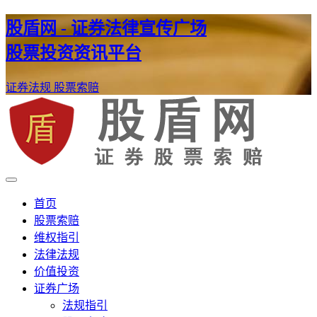
股盾网 - 证券法律宣传广场
股票投资资讯平台
证券法规
股票索赔
证券股票维权网
股盾网
首页
股票索赔
维权指引
法律法规
价值投资
证券广场
法规指引