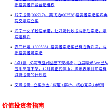
损投资者抓紧登记维权
岭南股份(002717)、英飞拓(002528)投资者索赔案均再
提交法院立案
海南一女子轻信承诺，让好友代炒股亏损后索赔，法
院这样判
农尚环境（300536）投资者索赔案已有胜诉判决，亏
损投资者可索赔
8点1氪 | 义乌市监局回应下架槟榔；百度糯米App已从
应用商店下架，12月将正式停服；腾讯表示目前没有
减持股份的计划或
文峰股份 : 立案原因 ( 深度 ) 解析、核心竞争力研判
价值投资者指南