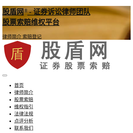
®
股盾网
- 证券诉讼律师团队
股票索赔维权平台
律师简介
索赔登记
证券股票维权网
股盾网
首页
律师简介
股票索赔
维权指引
法律法规
点评分析
联系我们