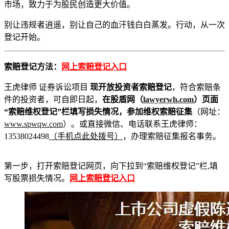
市场，致力于为股民创造更大价值。
别让违规者逍遥，别让自己的血汗钱白白蒸发。行动，从一次
登记开始。
索赔登记方法：
网上索赔登记入口
王虎律师 证券诉讼项目
现开放投资者索赔登记
，符合索赔条
件的投资者，可自即日起，
在股盾网（
lawyerwh.com
）页面
“索赔维权登记”栏填写损失情况，参加维权索赔征集
（网址：
www.spwqw.com
）。或直接微信、电话联系王虎律师：
13538024498
（手机点此处拨号）
，办理索赔征集报名事务。
第一步，打开索赔登记网页，向下拉到“索赔维权登记”栏,填
写股票损失情况。
网上索赔登记入口