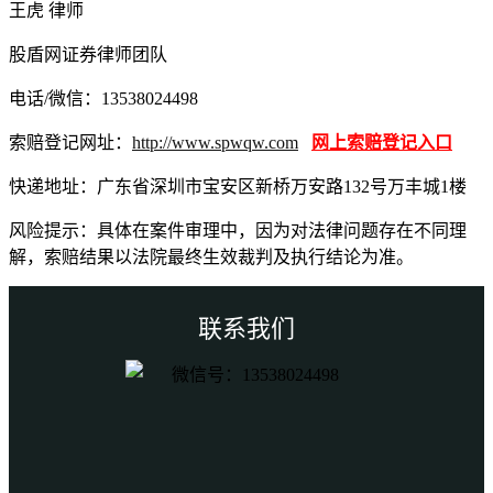
王虎 律师
股盾网证券律师团队
电话/微信：13538024498
索赔登记网址：
http://www.spwqw.com
网上索赔登记入口
快递地址：广东省深圳市宝安区新桥万安路132号万丰城1楼
风险提示：具体在案件审理中，因为对法律问题存在不同理
解，索赔结果以法院最终生效裁判及执行结论为准。
联系我们