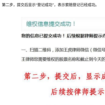
第二步，提交后显示“登记成功”，表示索赔登记已经成功。