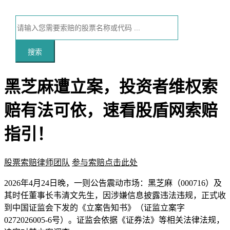
搜索
黑芝麻遭立案，投资者维权索
赔有法可依，速看股盾网索赔
指引！
股票索赔律师团队
参与索赔点击此处
本文访问量：238
2026年4月24日晚，一则公告震动市场：黑芝麻（000716）及
其时任董事长韦清文先生，因涉嫌信息披露违法违规，正式收
到中国证监会下发的《立案告知书》（证监立案字
0272026005-6号）。证监会依据《证券法》等相关法律法规，