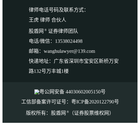
律师电话号码及联系方式：
王虎 律师 合伙人
®
股盾网
证券律师团队
电话/微信：13538024498
邮箱：wanghulawyer@139.com
快递地址：广东省深圳市宝安区新桥万安
路132号万丰城1楼
粤公网安备 44030602005150号
工信部备案许可证号：粤ICP备2020122790号
®
版权所有：股盾网
（证券股票维权网）