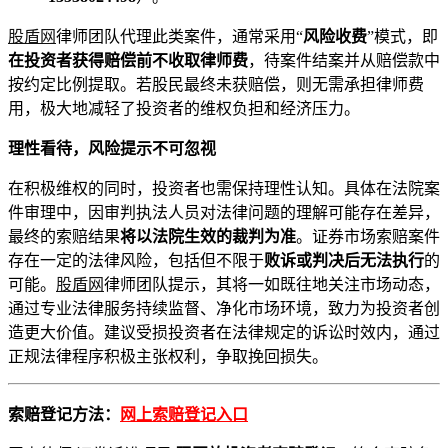
股盾网
律师团队代理此类案件，通常采用“‌
风险收费
‌”模式，即‌
在投资者获得赔偿前不收取律师费
‌，待案件结案并从赔偿款中
按约定比例提取。若股民最终未获赔偿，则无需承担律师费
用，极大地减轻了投资者的维权负担和经济压力。
理性看待，风险提示不可忽视
在积极维权的同时，投资者也需保持理性认知。具体在法院案
件审理中，因审判执法人员对法律问题的理解可能存在差异，
最终的索赔结果‌
将以法院生效的裁判为准
‌。证券市场索赔案件
存在一定的法律风险，包括但不限于‌
败诉或判决后无法执行
‌的
可能。
股盾网
律师团队提示，其将一如既往地关注市场动态，
通过专业法律服务持续监督、净化市场环境，致力为投资者创
造更大价值。建议受损投资者在法律规定的诉讼时效内，通过
正规法律程序积极主张权利，争取挽回损失。
索赔登记方法：
网上索赔登记入口