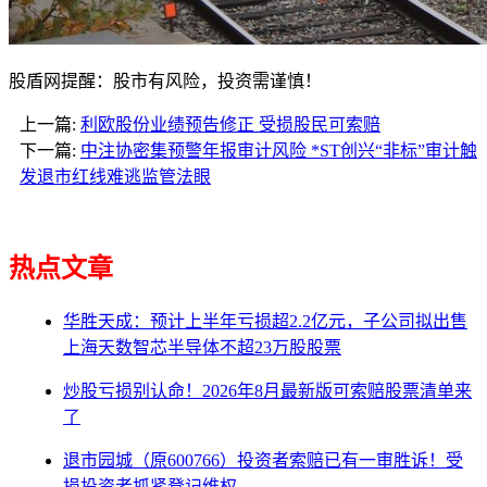
股盾网提醒：股市有风险，投资需谨慎！
上一篇:
利欧股份业绩预告修正 受损股民可索赔
下一篇:
中注协密集预警年报审计风险 *ST创兴“非标”审计触
发退市红线难逃监管法眼
热点文章
华胜天成：预计上半年亏损超2.2亿元，子公司拟出售
上海天数智芯半导体不超23万股股票
炒股亏损别认命！2026年8月最新版可索赔股票清单来
了
退市园城（原600766）投资者索赔已有一审胜诉！受
损投资者抓紧登记维权