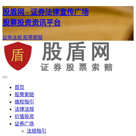
股盾网 - 证券法律宣传广场
股票投资资讯平台
证券法规
股票索赔
证券股票维权网
股盾网
首页
股票索赔
维权指引
法律法规
价值投资
证券广场
法规指引