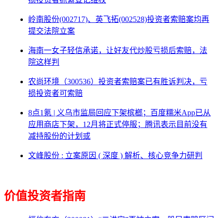
岭南股份(002717)、英飞拓(002528)投资者索赔案均再
提交法院立案
海南一女子轻信承诺，让好友代炒股亏损后索赔，法
院这样判
农尚环境（300536）投资者索赔案已有胜诉判决，亏
损投资者可索赔
8点1氪 | 义乌市监局回应下架槟榔；百度糯米App已从
应用商店下架，12月将正式停服；腾讯表示目前没有
减持股份的计划或
文峰股份 : 立案原因 ( 深度 ) 解析、核心竞争力研判
价值投资者指南