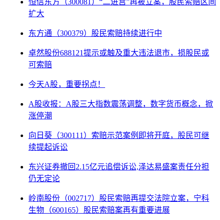
恒信东方（300081）“二进宫”再被立案，股民索赔区间
扩大
东方通（300379）股民索赔持续进行中
卓然股份688121提示或触及重大违法退市，损股民或
可索赔
今天A股，重要拐点！
A股收报：A股三大指数震荡调整，数字货币概念，掀
涨停潮
向日葵（300111）索赔示范案例即将开庭，股民可继
续提起诉讼
东兴证券撤回2.15亿元追偿诉讼,泽达易盛案责任分担
仍无定论
岭南股份（002717）股民索赔再提交法院立案，宁科
生物（600165）股民索赔案再有重要进展