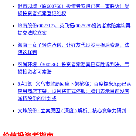
退市园城（原600766）投资者索赔已有一审胜诉！受
损投资者抓紧登记维权
岭南股份(002717)、英飞拓(002528)投资者索赔案均再
提交法院立案
海南一女子轻信承诺，让好友代炒股亏损后索赔，法
院这样判
农尚环境（300536）投资者索赔案已有胜诉判决，亏
损投资者可索赔
8点1氪 | 义乌市监局回应下架槟榔；百度糯米App已从
应用商店下架，12月将正式停服；腾讯表示目前没有
减持股份的计划或
文峰股份 : 立案原因 ( 深度 ) 解析、核心竞争力研判