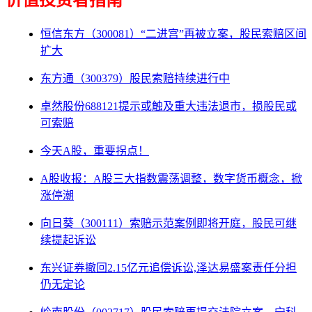
价值投资者指南
恒信东方（300081）“二进宫”再被立案，股民索赔区间
扩大
东方通（300379）股民索赔持续进行中
卓然股份688121提示或触及重大违法退市，损股民或
可索赔
今天A股，重要拐点！
A股收报：A股三大指数震荡调整，数字货币概念，掀
涨停潮
向日葵（300111）索赔示范案例即将开庭，股民可继
续提起诉讼
东兴证券撤回2.15亿元追偿诉讼,泽达易盛案责任分担
仍无定论