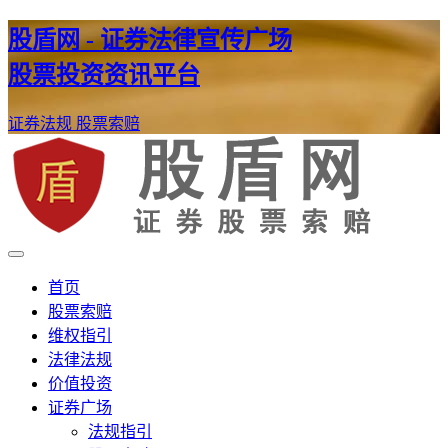
股盾网 - 证券法律宣传广场
股票投资资讯平台
证券法规
股票索赔
证券股票维权网
股盾网
首页
股票索赔
维权指引
法律法规
价值投资
证券广场
法规指引