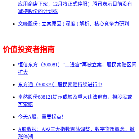
应用商店下架，12月将正式停服；腾讯表示目前没有
减持股份的计划或
文峰股份 : 立案原因 ( 深度 ) 解析、核心竞争力研判
价值投资者指南
恒信东方（300081）“二进宫”再被立案，股民索赔区间
扩大
东方通（300379）股民索赔持续进行中
卓然股份688121提示或触及重大违法退市，损股民或
可索赔
今天A股，重要拐点！
A股收报：A股三大指数震荡调整，数字货币概念，掀
涨停潮