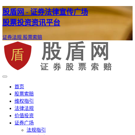
股盾网 - 证券法律宣传广场
股票投资资讯平台
证券法规
股票索赔
证券股票维权网
股盾网
首页
股票索赔
维权指引
法律法规
价值投资
证券广场
法规指引