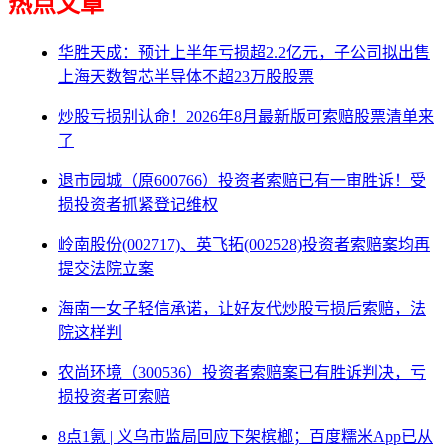
热点文章
华胜天成：预计上半年亏损超2.2亿元，子公司拟出售
上海天数智芯半导体不超23万股股票
炒股亏损别认命！2026年8月最新版可索赔股票清单来
了
退市园城（原600766）投资者索赔已有一审胜诉！受
损投资者抓紧登记维权
岭南股份(002717)、英飞拓(002528)投资者索赔案均再
提交法院立案
海南一女子轻信承诺，让好友代炒股亏损后索赔，法
院这样判
农尚环境（300536）投资者索赔案已有胜诉判决，亏
损投资者可索赔
8点1氪 | 义乌市监局回应下架槟榔；百度糯米App已从