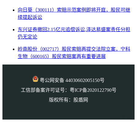
向日葵（300111）索赔示范案例即将开庭，股民可继
续提起诉讼
东兴证券撤回2.15亿元追偿诉讼,泽达易盛案责任分担
仍无定论
岭南股份（002717）股民索赔再提交法院立案，宁科
生物（600165）股民索赔案再有重要进展
粤公网安备 44030602005150号
工信部备案许可证号：粤ICP备2020122790号
版权所有：股盾网
本页访问量： 4634