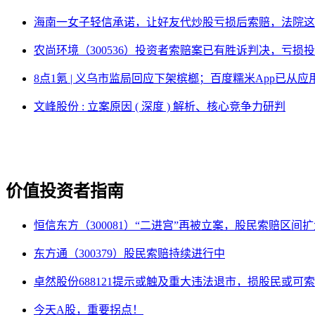
海南一女子轻信承诺，让好友代炒股亏损后索赔，法院这
农尚环境（300536）投资者索赔案已有胜诉判决，亏损
8点1氪 | 义乌市监局回应下架槟榔；百度糯米App已
文峰股份 : 立案原因 ( 深度 ) 解析、核心竞争力研判
价值投资者指南
恒信东方（300081）“二进宫”再被立案，股民索赔区间
东方通（300379）股民索赔持续进行中
卓然股份688121提示或触及重大违法退市，损股民或可
今天A股，重要拐点！