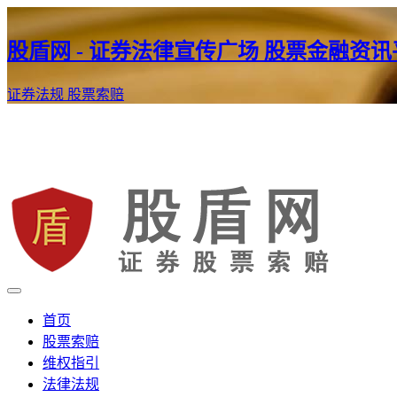
股盾网 - 证券法律宣传广场 股票金融资
证券法规
股票索赔
证券股票维权网
股盾网
首页
股票索赔
维权指引
法律法规