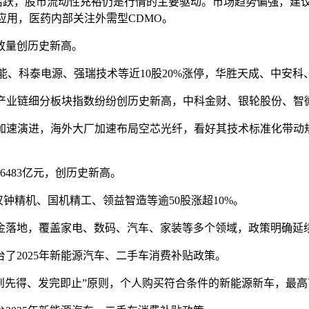
活跃，股市流动性充裕仍是行情的主要驱动。市场趋势偏强，建议
应用，医药内部关注外需型CDMO。
放量创历史新高。
智能、科泰电源、强瑞技术等近10股20%涨停，华胜天成、中安科
能产业链细分板块指数纷纷创历史新高，中科金财、银轮股份、智
业加速演进，海外大厂加速布局空芯光纤，看好其技术标准化带动
。
6483亿元，创历史新高。
钟精机、国机精工、领益智造等逾50股涨超10%。
金落地，覆盖家电、数码、汽车、家装等多个领域，政策明确延续至2
台了
2025年新能源汽车、二手车消费补贴政策。
先到先得、发完即止”原则，个人购买符合条件的新能源新车，最高