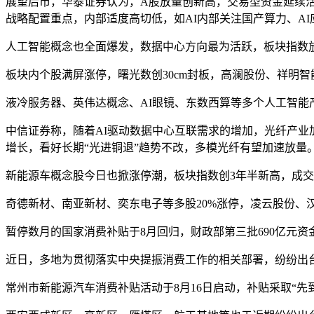
展望后市，华泰证券认为，
A股放量创新高，交易型资金延续
战略配置重点，内部适度高切低，如AI内部关注国产算力、AI
人工智能概念也全面爆发，数据中心方向最为活跃，板块指数
板块内个股满屏涨停，曙光数创
30cm封板，高澜股份、祥明
液冷服务器、英伟达概念、
AI眼镜、东数西算等多个人工智
中信证券称，随着
AI驱动数据中心互联需求的增加，光纤产
增长，看好长期“光进铜退”趋势不改，多模光纤有望加速放量
新能源车概念股今日也掀涨停潮，板块指数创
3年半新高，成交
奇德新材、南亚新材、奕东电子等多股20%涨停，凌云股份、汉
暂停数月的国家消费补贴于
8月回归，财政部第三批690亿元资
近日，多地为贯彻落实中央提振消费工作的相关部署，纷纷出
常州市新能源汽车消费补贴活动于
8月16日启动，补贴采取“