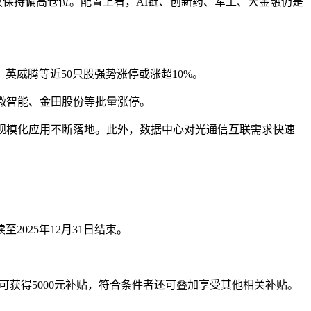
保持偏高仓位。配置上看，AI链、创新药、军工、大金融仍是
、英威腾等近50只股强势涨停或涨超10%。
微智能、金田股份等批量涨停。
规模化应用不断落地。此外，数据中心对光通信互联需求快速
025年12月31日结束。
可获得5000元补贴，符合条件者还可叠加享受其他相关补贴。