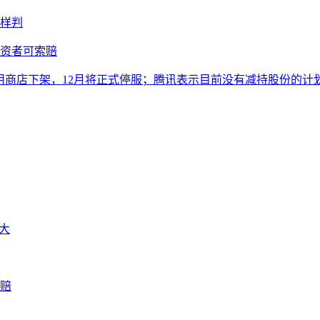
样判
投资者可索赔
从应用商店下架，12月将正式停服；腾讯表示目前没有减持股份的计
扩大
索赔