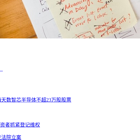
！
海天数智芯半导体不超23万股股票
投资者抓紧登记维权
提交法院立案