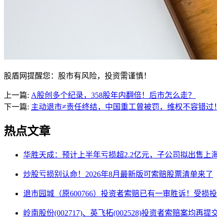
股盾网提醒您：股市有风险，投资需谨慎！
上一篇:
A股创多个纪录，358股年内翻倍！后市怎么走？
下一篇:
主动退市≠责任终结，中国重工曾被罚，维权不容错过
热点文章
华胜天成：预计上半年亏损超2.2亿元，子公司拟出售上
炒股亏损别认命！2026年8月最新版可索赔股票清单来了
退市园城（原600766）投资者索赔已有一审胜诉！受损
岭南股份(002717)、英飞拓(002528)投资者索赔案均再