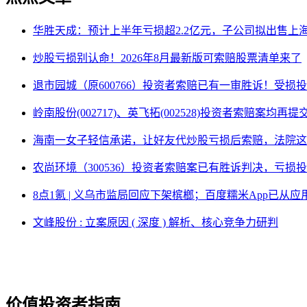
华胜天成：预计上半年亏损超2.2亿元，子公司拟出售上
炒股亏损别认命！2026年8月最新版可索赔股票清单来了
退市园城（原600766）投资者索赔已有一审胜诉！受损
岭南股份(002717)、英飞拓(002528)投资者索赔案均再
海南一女子轻信承诺，让好友代炒股亏损后索赔，法院这
农尚环境（300536）投资者索赔案已有胜诉判决，亏损
8点1氪 | 义乌市监局回应下架槟榔；百度糯米App已
文峰股份 : 立案原因 ( 深度 ) 解析、核心竞争力研判
价值投资者指南