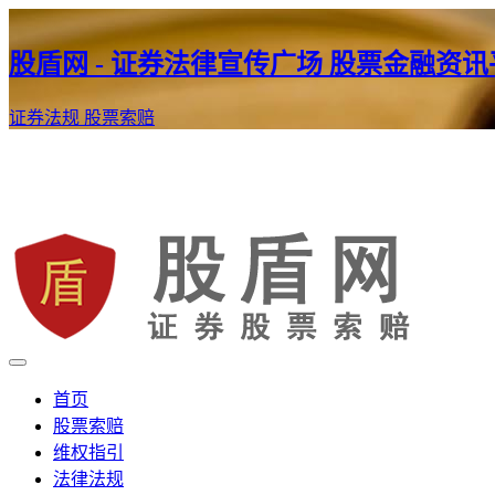
股盾网 - 证券法律宣传广场 股票金融资
证券法规
股票索赔
证券股票维权网
股盾网
首页
股票索赔
维权指引
法律法规