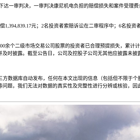
元，均已下达一审判决，一审判决康尼机电负担的赔偿损失和案件受理费合计
,394,839.17元；2名投资者索赔诉讼在二审程序中；6名
0余个二级市场交易公司股票的投资者已合理预提损失，累计计提投资者
并及时披露。截至公告日，公司及控股子公司无其他应披露未披
第三方数据库自动发布，任何在本文出现的信息（包括但不限于个
等问题，我们无法对数据的真实性及完整性进行分辨或核验，因