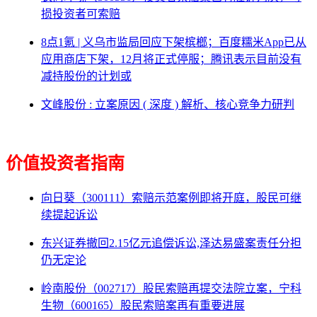
损投资者可索赔
8点1氪 | 义乌市监局回应下架槟榔；百度糯米App已从
应用商店下架，12月将正式停服；腾讯表示目前没有
减持股份的计划或
文峰股份 : 立案原因 ( 深度 ) 解析、核心竞争力研判
价值投资者指南
向日葵（300111）索赔示范案例即将开庭，股民可继
续提起诉讼
东兴证券撤回2.15亿元追偿诉讼,泽达易盛案责任分担
仍无定论
岭南股份（002717）股民索赔再提交法院立案，宁科
生物（600165）股民索赔案再有重要进展