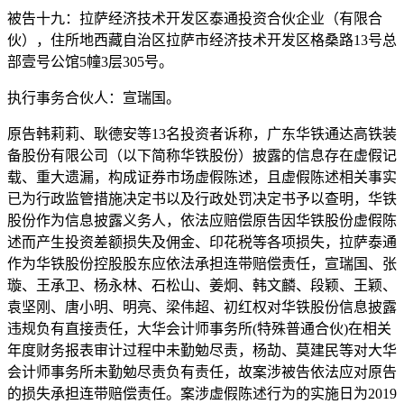
被告十九：拉萨经济技术开发区泰通投资合伙企业（有限合
伙），住所地西藏自治区拉萨市经济技术开发区格桑路13号总
部壹号公馆5幢3层305号。
执行事务合伙人：宣瑞国。
原告韩莉莉、耿德安等13名投资者诉称，广东华铁通达高铁装
备股份有限公司（以下简称华铁股份）披露的信息存在虚假记
载、重大遗漏，构成证券市场虚假陈述，且虚假陈述相关事实
已为行政监管措施决定书以及行政处罚决定书予以查明，华铁
股份作为信息披露义务人，依法应赔偿原告因华铁股份虚假陈
述而产生投资差额损失及佣金、印花税等各项损失，拉萨泰通
作为华铁股份控股股东应依法承担连带赔偿责任，宣瑞国、张
璇、王承卫、杨永林、石松山、姜炯、韩文麟、段颖、王颖、
袁坚刚、唐小明、明亮、梁伟超、初红权对华铁股份信息披露
违规负有直接责任，大华会计师事务所(特殊普通合伙)在相关
年度财务报表审计过程中未勤勉尽责，杨劼、莫建民等对大华
会计师事务所未勤勉尽责负有责任，故案涉被告依法应对原告
的损失承担连带赔偿责任。案涉虚假陈述行为的实施日为2019