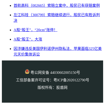
首航高科（002665）索赔立案中，股民已有获赔案例
左江科技（300799）索赔继续进行，股民已有胜诉判
决
A股“股王”，“20cm”涨停！
A股“股王”，大涨
因涉嫌违反美国伊利诺伊州隐私法，苹果面临325亿美
元天价集体诉讼
粤公网安备 44030602005150号
工信部备案许可证号：粤ICP备2020122790号
版权所有：股盾网
本页访问量： 973