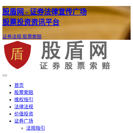
股盾网 - 证券法律宣传广场
股票投资资讯平台
证券法规
股票索赔
证券股票维权网
股盾网
首页
股票索赔
维权指引
法律法规
价值投资
证券广场
法规指引