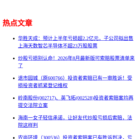
热点文章
华胜天成：预计上半年亏损超2.2亿元，子公司拟出售
上海天数智芯半导体不超23万股股票
炒股亏损别认命！2026年8月最新版可索赔股票清单来
了
退市园城（原600766）投资者索赔已有一审胜诉！受
损投资者抓紧登记维权
岭南股份(002717)、英飞拓(002528)投资者索赔案均再
提交法院立案
海南一女子轻信承诺，让好友代炒股亏损后索赔，法
院这样判
农尚环境（300536）投资者索赔案已有胜诉判决，亏