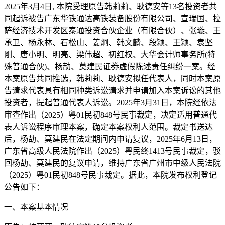
2025年3月4日, 本院受理原告韩莉莉、耿德安等13名投资者共
同起诉被告广东华铁通达高铁装备股份有限公司、宣瑞国、拉
萨经济技术开发区泰通投资合伙企业（有限合伙）、张璇、王
承卫、杨永林、石松山、姜炯、韩文麟、段颖、王颖、袁坚
刚、唐小明、明亮、梁伟超、初红权、大华会计师事务所(特
殊普通合伙)、杨劼、莫建民证券虚假陈述责任纠纷一案。经
本案原告共同推选，韩莉莉、耿德安拟任代表人，同时本案原
告请求代表具有相同种类诉讼请求并申请加入本案诉讼的其他
投资者，提起普通代表人诉讼。2025年3月31日，本院经依法
审查作出（2025）粤01民初848号民事裁定，决定适用普通代
表人诉讼程序审理本案，确定本案权利人范围。裁定书送达
后，杨劼、莫建民在法定期间内申请复议，2025年6月13日，
广东省高级人民法院作出（2025）粤民终1413号民事裁定，驳
回杨劼、莫建民的复议申请，维持广东省广州市中级人民法院
（2025）粤01民初848号民事裁定。据此，本院发布权利登记
公告如下：
一、本案基本情况